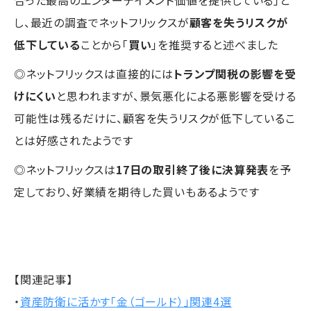
合った最高のエンターテイメント価値を提供している」と
し、最近の調査でネットフリックスが
顧客を失うリスクが
低下している
ことから「
買い
」を推奨すると述べました
◎ネットフリックスは直接的には
トランプ関税の影響を受
けにくい
と思われますが、景気悪化による悪影響を受ける
可能性は残るだけに、顧客を失うリスクが低下しているこ
とは好感されたようです
◎ネットフリックスは
17日の取引終了後に決算発表
を予
定しており、好業績を期待した買いもあるようです
【関連記事】
・
資産防衛に活かす「金（ゴールド）」関連4選