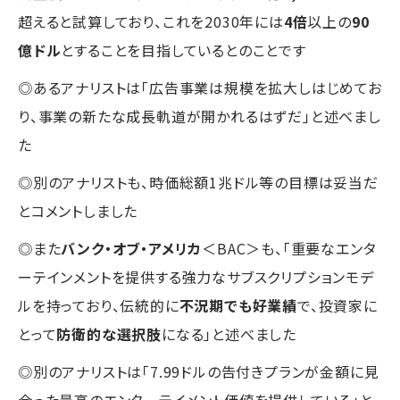
超えると試算しており、これを2030年には
4倍
以上の
90
億ドル
とすることを目指しているとのことです
◎あるアナリストは「広告事業は規模を拡大しはじめてお
り、事業の新たな成長軌道が開かれるはずだ」と述べまし
た
◎別のアナリストも、時価総額1兆ドル等の目標は妥当だ
とコメントしました
◎また
バンク・オブ・アメリカ
＜BAC＞も、「重要なエンタ
ーテインメントを提供する強力なサブスクリプションモデ
ルを持っており、伝統的に
不況期でも好業績
で、投資家に
とって
防衛的な選択肢
になる」と述べました
◎別のアナリストは「7.99ドルの告付きプランが金額に見