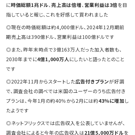
に
時価総額1兆ドル
、
売上高は倍増
、
営業利益は3倍
を目
指していると報じ、これを好感して買われました
◎現在の時価総額は約4,000億ドル、2024年12月期前
期売上高は390億ドル、営業利益は100億ドルです
◎また、昨年末時点で3億163万人だった加入者数も、
2030年までに
4億1,000万人
にしたいと語ったとのこと
です
◎2022年11月からスタートした
広告付きプラン
が好調
で、調査会社の調べでは米国のユーザーのうち広告付き
プランは、今年1月の約40％から2月には約
43％に増加
し
たようです
◎ネットフリックスでは広告収入を公表していませんが、
調査会社によると今年の広告収入は
21億5,000万ドル
を