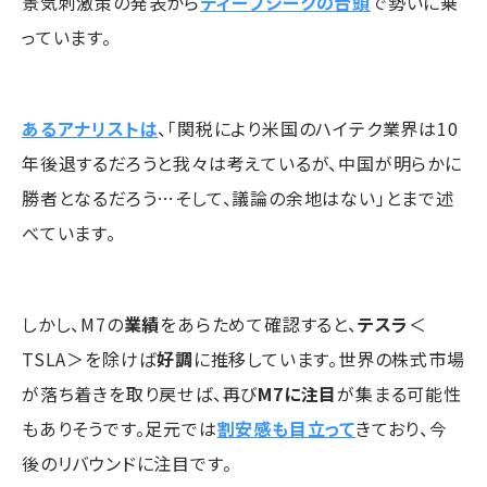
景気刺激策の発表から
ディープシークの台頭
で勢いに乗
っています。
あるアナリストは
、「関税により米国のハイテク業界は10
年後退するだろうと我々は考えているが、中国が明らかに
勝者となるだろう…そして、議論の余地はない」とまで述
べています。
しかし、M7の
業績
をあらためて確認すると、
テスラ
＜
TSLA＞を除けば
好調
に推移しています。世界の株式市場
が落ち着きを取り戻せば、再び
M7に注目
が集まる可能性
もありそうです。足元では
割安感も目立って
きており、今
後のリバウンドに注目です。