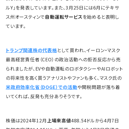
ルY」を発表しています。また、3月25日には6月にテキサ
ス州オースティンで
自動運転サービス
を始めると表明し
ています。
トランプ関連株の代表格
として買われ、イーロン・マスク
最高経営責任者（CEO）の政治活動への拒否反応から売
られましたが、EVや自動運転のロボタクシーやAIロボット
の将来性を高く買うアナリストやファンも多く、マスク氏の
米政府効率化省（DOGE）での活動
や関税問題が落ち着
いてくれば、反発も充分ありそうです。
株価は2024年12月
上場来高値
488.54ドルから4月7日