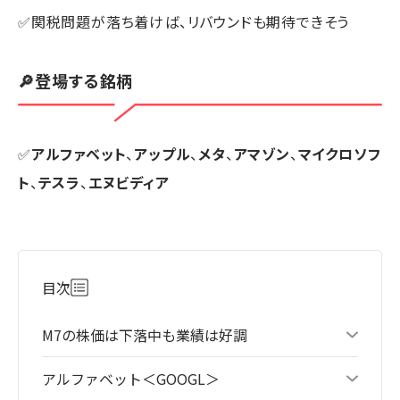
✅関税問題が落ち着けば、リバウンドも期待できそう
🔎登場する銘柄
✅
アルファベット
、
アップル
、
メタ
、
アマゾン
、
マイクロソフ
ト
、
テスラ
、
エヌビディア
目次
M7の株価は下落中も業績は好調
アルファベット＜GOOGL＞