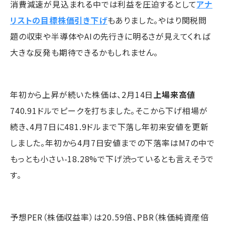
消費減速が見込まれる中では利益を圧迫するとして
アナ
リストの目標株価引き下げ
もありました。やはり関税問
題の収束や半導体やAIの先行きに明るさが見えてくれば
大きな反発も期待できるかもしれません。
年初から上昇が続いた株価は、2月14日
上場来高値
740.91ドルでピークを打ちました。そこから下げ相場が
続き、4月7日に481.9ドルまで下落し年初来安値を更新
しました。年初から4月7日安値までの下落率はM7の中で
もっとも小さい-18.28%で下げ渋っているとも言えそうで
す。
予想PER（株価収益率）は20.59倍、PBR（株価純資産倍