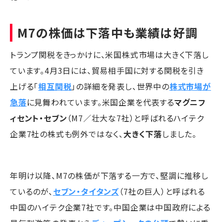
M7の株価は下落中も業績は好調
トランプ関税をきっかけに、米国株式市場は大きく下落し
ています。4月3日には、貿易相手国に対する関税を引き
上げる「
相互関税
」の詳細を発表し、世界中の
株式市場が
急落
に見舞われています。米国企業を代表する
マグニフ
ィセント・セブン
（M7／壮大な7社）と呼ばれるハイテク
企業7社の株式も例外ではなく、
大きく下落
しました。
年明け以降、M7の株価が下落する一方で、堅調に推移し
ているのが、
セブン・タイタンズ
（7社の巨人）と呼ばれる
中国のハイテク企業7社です。中国企業は中国政府による