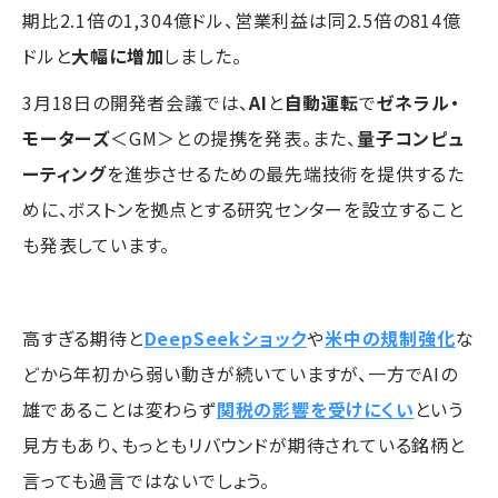
期比2.1倍の1,304億ドル、営業利益は同2.5倍の814億
ドルと
大幅に増加
しました。
3月18日の開発者会議では、
AI
と
自動運転
で
ゼネラル・
モーターズ
＜GM＞との提携を発表。また、
量子コンピュ
ーティング
を進歩させるための最先端技術を提供するた
めに、ボストンを拠点とする研究センターを設立すること
も発表しています。
高すぎる期待と
DeepSeekショック
や
米中の規制強化
な
どから年初から弱い動きが続いていますが、一方でAIの
雄であることは変わらず
関税の影響を受けにくい
という
見方もあり、もっともリバウンドが期待されている銘柄と
言っても過言ではないでしょう。