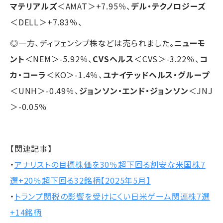
マテリアルズ
＜AMAT＞+7.95％、
デル・テクノロジーズ
＜DELL＞+7.83％、
◎一方、ディフェンシブ株などは売られました。
ニューモ
ント
＜NEM＞-5.92％、
CVSヘルス
＜CVS＞-3.22％、
コ
カ・コーラ
＜KO＞-1.4％、
ユナイテッドヘルス・グループ
＜UNH＞-0.49％、
ジョンソン・エンド・ジョンソン
＜JNJ
＞-0.05％
【関連記事】
・
アナリストの目標株価を30％超下回る割安な米国株7
選+20％超下回る32銘柄【2025年5月】
・
トランプ関税の影響を受けにくい日米ゲーム関連株7選
+14銘柄