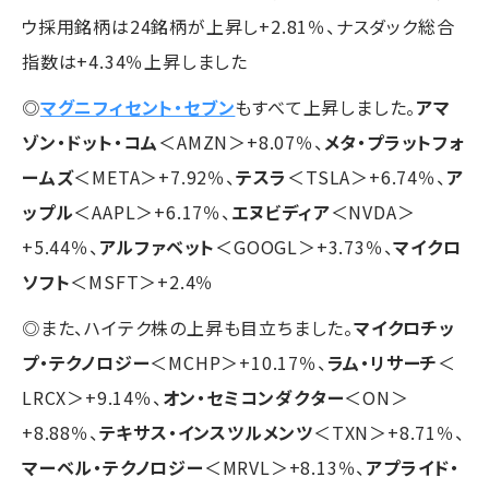
ウ採用銘柄は24銘柄が上昇し+2.81％、ナスダック総合
指数は+4.34％上昇しました
◎
マグニフィセント・セブン
もすべて上昇しました。
アマ
ゾン・ドット・コム
＜AMZN＞+8.07％、
メタ・プラットフォ
ームズ
＜META＞+7.92％、
テスラ
＜TSLA＞+6.74％、
ア
ップル
＜AAPL＞+6.17％、
エヌビディア
＜NVDA＞
+5.44％、
アルファベット
＜GOOGL＞+3.73％、
マイクロ
ソフト
＜MSFT＞+2.4％
◎また、ハイテク株の上昇も目立ちました。
マイクロチッ
プ・テクノロジー
＜MCHP＞+10.17％、
ラム・リサーチ
＜
LRCX＞+9.14％、
オン・セミコンダクター
＜ON＞
+8.88％、
テキサス・インスツルメンツ
＜TXN＞+8.71％、
マーベル・テクノロジー
＜MRVL＞+8.13％、
アプライド・