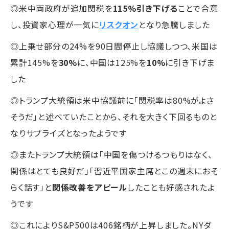
◎米中両政府が追加関税を
115%引き下げる
ことで合意
し、投資家心理が一気に
リスクオン
となり急騰しました
◎上乗せ部分の24%を90日間停止し協議しつつ、米国は
累計145%を
30%
に、中国は125%を
10%
に引き下げま
した
◎トランプ大統領は米中協議前に「関税率は80%がよさ
そうだ」と述べていたことから、それを大きく下回るものと
なりサプライズとなったようです
◎またトランプ大統領は「中国を傷つけるつもりはなく、
関係はとても良好だ」「習近平国家主席とこの週末におそ
らく話す」と
関係改善をアピール
したことも好感されたよ
うです
◎これによりS&P500は406銘柄が上昇しました。NYダ