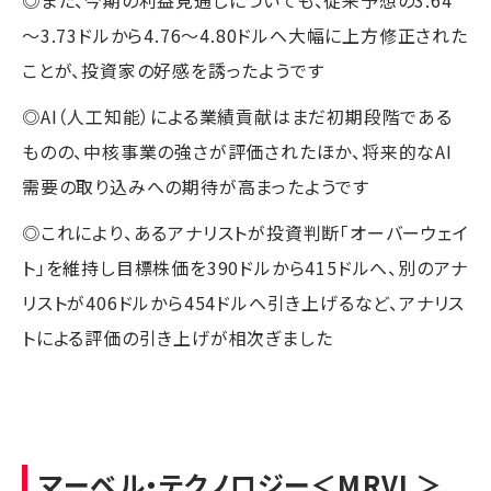
◎また、今期の利益見通しについても、従来予想の3.64
～3.73ドルから4.76～4.80ドルへ大幅に上方修正された
ことが、投資家の好感を誘ったようです
◎AI（人工知能）による業績貢献はまだ初期段階である
ものの、中核事業の強さが評価されたほか、将来的なAI
需要の取り込みへの期待が高まったようです
◎これにより、あるアナリストが投資判断「オーバーウェイ
ト」を維持し目標株価を390ドルから415ドルへ、別のアナ
リストが406ドルから454ドルへ引き上げるなど、アナリス
トによる評価の引き上げが相次ぎました
マーベル・テクノロジー
＜MRVL＞