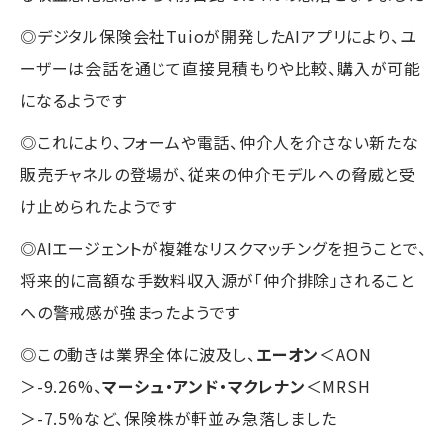
◎デジタル保険会社Tuioが開発したAIアプリにより、ユ
ーザーは会話を通じて直接見積もりや比較、購入が可能
になるようです
◎これにより、フォームや電話、仲介人を介さない新たな
販売チャネルの登場が、従来の仲介モデルへの脅威と受
け止められたようです
◎AIエージェントが複雑なリスクマッチングを担うことで、
将来的に高額な手数料収入源が「仲介排除」されること
への警戒感が強まったようです
◎この動きは業界全体に波及し、
エーオン
＜AON
＞-9.26%、
マーシュ・アンド・マクレナン
＜MRSH
＞-7.5%など、保険株が軒並み急落しました