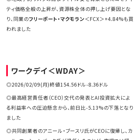
ティ価格全般の上昇が、資源株全体の押し上げ要因とな
り、同業の
フリーポート・マクモラン
＜FCX＞+4.84%も買
われました
ワークデイ
＜WDAY＞
◎2026/02/09(月)終値154.56ドル-8.36ドル
◎最高経営責任者（CEO）交代の発表とAI投資拡大によ
る利益率への圧迫懸念から、前日比-5.13%の下落となり
ました
◎共同創業者のアニール・ブースリ氏がCEOに復帰し、カ