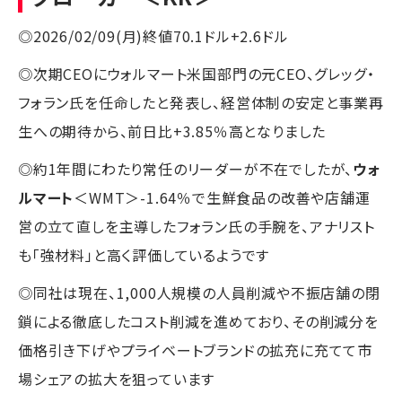
◎2026/02/09(月)終値70.1ドル+2.6ドル
◎次期CEOにウォルマート米国部門の元CEO、グレッグ・
フォラン氏を任命したと発表し、経営体制の安定と事業再
生への期待から、前日比+3.85％高となりました
◎約1年間にわたり常任のリーダーが不在でしたが、
ウォ
ルマート
＜WMT＞-1.64％で生鮮食品の改善や店舗運
営の立て直しを主導したフォラン氏の手腕を、アナリスト
も「強材料」と高く評価しているようです
◎同社は現在、1,000人規模の人員削減や不振店舗の閉
鎖による徹底したコスト削減を進めており、その削減分を
価格引き下げやプライベートブランドの拡充に充てて市
場シェアの拡大を狙っています