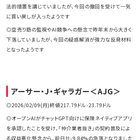
法的措置を講じていましたが、今回の撤回を受けて一気
に買い戻しが入ったようです
◎空売り筋の監視やAI競争への懸念で昨年末から大きく
下落していましたが、今回の疑惑解消が強力な反発材料
となったようです
アーサー・J・ギャラガー
＜AJG＞
◎2026/02/09(月)終値217.79ドル-23.79ドル
◎オープンAIがチャットGPT向けに保険ネイティブアプリ
を承認したことを受け、「仲介業者抜き」の契約普及によ
る収益悪化懸念から、前日比-9.84%の急落となりました