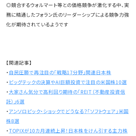
◎競合するウォルマート等との価格競争が激化する中、実
務に精通したフォラン氏のリーダーシップによる競争力強
化が期待されているようです
【関連記事】
・
自民圧勝で再注目の「戦略17分野」関連日本株
・
ビッグテックの決算やAI巨額投資で注目の米国株10選
・
大家さん気分で高利回り期待の「REIT（不動産投資信
託）」6選
・
アンソロピック・ショックでどうなる？「ソフトウェア」米国
株8選
・
TOPIXが10カ月連続上昇！日本株をけん引する主力株