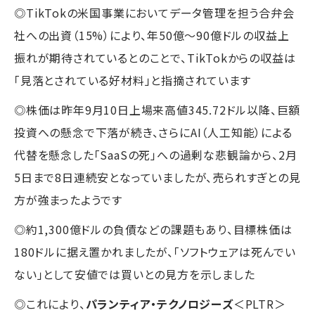
◎TikTokの米国事業においてデータ管理を担う合弁会
社への出資（15%）により、年50億〜90億ドルの収益上
振れが期待されているとのことで、TikTokからの収益は
「見落とされている好材料」と指摘されています
◎株価は昨年9月10日上場来高値345.72ドル以降、巨額
投資への懸念で下落が続き、さらにAI（人工知能）による
代替を懸念した「SaaSの死」への過剰な悲観論から、2月
5日まで8日連続安となっていましたが、売られすぎとの見
方が強まったようです
◎約1,300億ドルの負債などの課題もあり、目標株価は
180ドルに据え置かれましたが、「ソフトウェアは死んでい
ない」として安値では買いとの見方を示しました
◎これにより、
パランティア・テクノロジーズ
＜PLTR＞