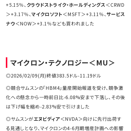
+5.15％、
クラウドストライク・ホールディングス
＜CRWD
＞+3.17％、
マイクロソフト
＜MSFT＞+3.11％、
サービス
ナウ
＜NOW＞+3.1％なども買われました
マイクロン・テクノロジー
＜MU＞
◎2026/02/09(月)終値383.5ドル-11.19ドル
◎競合サムスンの「HBM4」量産開始報道を受け、競争激
化への懸念から一時前日比-6.08%安まで下落し、その後
は下げ幅を縮め-2.83%安で引けました
◎サムスンが
エヌビディア
＜NVDA＞向けに先行出荷す
る見通しとなり、マイクロンの4-6月期増産計画への影響