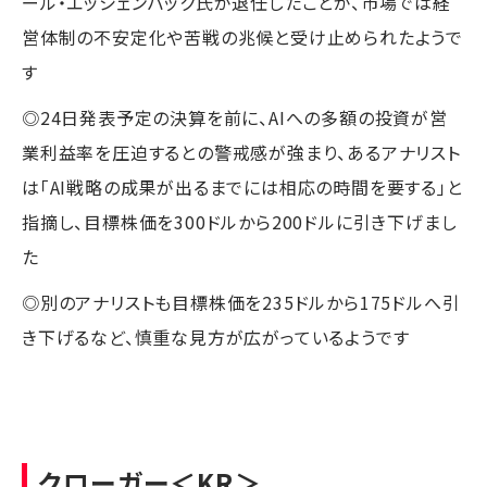
ール・エッシェンバック氏が退任したことが、市場では経
営体制の不安定化や苦戦の兆候と受け止められたようで
す
◎24日発表予定の決算を前に、AIへの多額の投資が営
業利益率を圧迫するとの警戒感が強まり、あるアナリスト
は「AI戦略の成果が出るまでには相応の時間を要する」と
指摘し、目標株価を300ドルから200ドルに引き下げまし
た
◎別のアナリストも目標株価を235ドルから175ドルへ引
き下げるなど、慎重な見方が広がっているようです
クローガー
＜KR＞