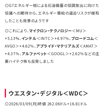
◎G7エネルギー相による石油備蓄の協調放出に向けた
協議への期待から、エネルギー需給の逼迫リスクが緩和
したことも背景のようです
◎これにより、
マイクロン・テクノロジー
＜MU＞
+5.13%、
インテル
＜INTC＞+4.97％、
ブロードコム
＜
AVGO＞+4.62％、
アプライド・マテリアルズ
＜AMAT＞
+4.37％、
アルファベット
＜GOOGL＞+2.62％などの主
要ハイテク株も反発しました
ウエスタン・デジタル
＜WDC＞
◎2026/03/09(月)終値 262.06ドル+16.81ドル