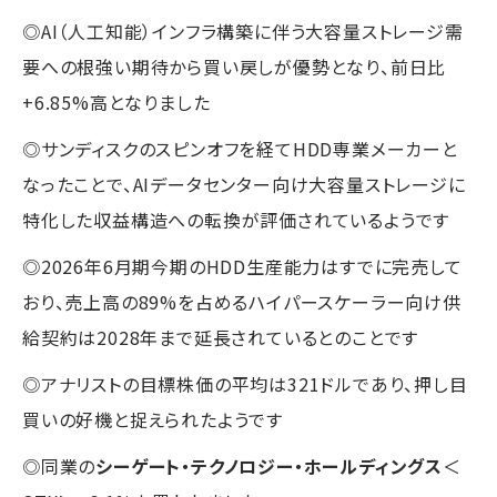
◎AI（人工知能）インフラ構築に伴う大容量ストレージ需
要への根強い期待から買い戻しが優勢となり、前日比
+6.85%高となりました
◎サンディスクのスピンオフを経てHDD専業メーカーと
なったことで、AIデータセンター向け大容量ストレージに
特化した収益構造への転換が評価されているようです
◎2026年6月期今期のHDD生産能力はすでに完売して
おり、売上高の89%を占めるハイパースケーラー向け供
給契約は2028年まで延長されているとのことです
◎アナリストの目標株価の平均は321ドルであり、押し目
買いの好機と捉えられたようです
◎同業の
シーゲート・テクノロジー・ホールディングス
＜