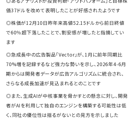
◎あるアナリストが投資判断「アウトパフォーム」と目標株
価37ドルを改めて表明したことが好感されたようです
◎株価が12月10日昨年来高値52.15ドルから前日終値
で60％超下落したことで、割安感が増したと指摘してい
ます
◎急成長中の広告製品「Vector」が、1月に前年同期比
70%増を記録するなど強力な勢いを示し、2026年4-6月
期からは開発者データが広告アルゴリズムに統合され、
さらなる成長加速が見込まれるとのことです
◎また、生成AIが中核事業を脅かすとの懸念に対し、開発
者がAIを利用して独自のエンジンを構築する可能性は低
く、同社の優位性は揺るがないとの見方を示しました