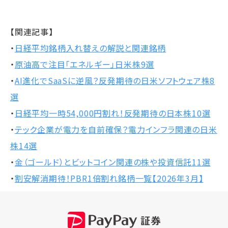
【関連記事】
・
日経平均銘柄入れ替えの解説と関連銘柄
・
原油高で注目「エネルギー」日米株9選
・
AI進化でSaaSに逆風？反発期待の日米ソフトウェア株8
選
・
日経平均一時54,000円割れ！反発期待の日本株10選
・
テック企業が電力を自前確保？電力インフラ関連の日米
株14選
・
金（ゴールド）とビットコイン関連の株や投資信託11選
・
割安解消期待！PBR1倍割れ銘柄一覧【2026年3月】