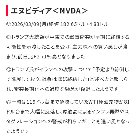
エヌビディア
＜NVDA＞
◎2026/03/09(月)終値 182.65ドル+4.83ドル
◎トランプ大統領が中東での軍事衝突が早期に終結する
可能性を示唆したことを受け、主力株への買い戻しが強
まり、前日比+2.71%高となりました
◎トランプ氏がイランへの攻撃について「予定より前倒し
で進展しており、戦争はほぼ終結した」と述べたと報じら
れ、衝突長期化への過度な懸念が後退したようです
◎一時は119ドル台まで急騰していたWTI原油先物が81
ドル台まで大幅に反落し、原油高によるインフレ再燃やス
タグフレーションへの警戒が和らいだことも追い風となっ
たようです