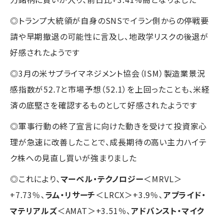
◎トランプ大統領が自身のSNSでイラン側からの停戦要
請や早期撤退の可能性に言及し、地政学リスクの後退が
好感されたようです
◎3月の米サプライマネジメント協会（ISM）製造業景況
感指数が52.7と市場予想（52.1）を上回ったことも、米経
済の底堅さを確認するものとして好感されたようです
◎軍事行動の終了宣言に向けた動きを受けて投資家心
理が急速に改善したことで、成長期待の高い主力ハイテ
ク株への見直し買いが強まりました
◎これにより、
マーベル・テクノロジー
＜MRVL＞
+7.73％、
ラム・リサーチ
＜LRCX＞+3.9％、
アプライド・
マテリアルズ
＜AMAT＞+3.51％、
アドバンスト・マイク