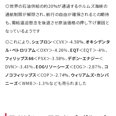
◎世界の石油供給の約20%が通過するホルムズ海峡の
通航制限が解除され、航行の自由が確保されるとの期待
も、需給逼迫懸念を後退させ原油価格の押し下げ要因と
なっているようです
◎これにより、
シェブロン
＜CVX＞-4.58%、
オキシデンタ
ル・ペトロリアム
＜OXY＞-4.26％、
EQT
＜EQT＞-4％、
フィリップス66
＜PSX＞-3.58％、
デボン・エナジー
＜
DVN＞-3.43％、
EOGリソーシーズ
＜EOG＞-2.87％、
コ
ノコフィリップス
＜COP＞-2.74%、
ウィリアムズ・カンパ
ニーズ
＜WMB＞-1.3％なども売られました