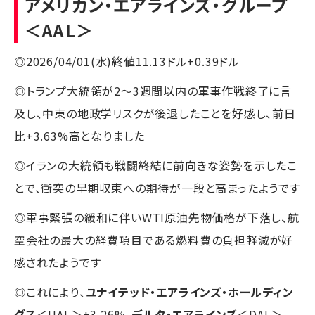
アメリカン・エアラインズ・グループ
＜AAL＞
◎2026/04/01(水)終値11.13ドル+0.39ドル
◎トランプ大統領が2〜3週間以内の軍事作戦終了に言
及し、中東の地政学リスクが後退したことを好感し、前日
比+3.63%高となりました
◎イランの大統領も戦闘終結に前向きな姿勢を示したこ
とで、衝突の早期収束への期待が一段と高まったようです
◎軍事緊張の緩和に伴いWTI原油先物価格が下落し、航
空会社の最大の経費項目である燃料費の負担軽減が好
感されたようです
◎これにより、
ユナイテッド・エアラインズ・ホールディン
グス
＜UAL＞+3.26%、
デルタ・エアラインズ
＜DAL＞