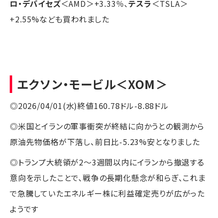
ロ・デバイセズ
＜AMD＞+3.33％、
テスラ
＜TSLA＞
+2.55%なども買われました
エクソン・モービル
＜XOM＞
◎2026/04/01(水)終値160.78ドル-8.88ドル
◎米国とイランの軍事衝突が終結に向かうとの観測から
原油先物価格が下落し、前日比-5.23%安となりました
◎トランプ大統領が2〜3週間以内にイランから撤退する
意向を示したことで、戦争の長期化懸念が和らぎ、これま
で急騰していたエネルギー株に利益確定売りが広がった
ようです