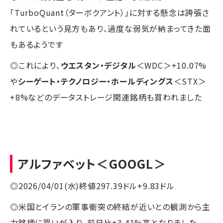
「TurboQuant（ターボクアント）」に対する懸念は誇張さ
れているという見方もあり、過度な弱気が納まってきた面
もあるようです
◎これにより、
ウエスタン・デジタル
＜WDC＞+10.07%
や
シーゲート・テクノロジー・ホールディングス
＜STX＞
+8%などのデータストレージ関連銘柄も買われました
アルファベット
＜GOOGL＞
◎2026/04/01(水)終値297.39ドル+9.83ドル
◎米国とイランの軍事衝突の終結が近いとの観測から主
力銘柄に買いが入り、前日比+3.41%高となりました