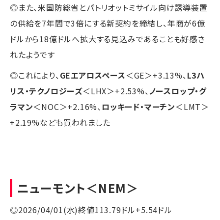
◎また、米国防総省とパトリオットミサイル向け誘導装置
の供給を7年間で3倍にする新契約を締結し、年商が6億
ドルから18億ドルへ拡大する見込みであることも好感さ
れたようです
◎これにより、
GEエアロスペース
＜GE＞+3.13%、
L3ハ
リス・テクノロジーズ
＜LHX＞+2.53%、
ノースロップ・グ
ラマン
＜NOC＞+2.16%、
ロッキード・マーチン
＜LMT＞
+2.19%なども買われました
ニューモント
＜NEM＞
◎2026/04/01(水)終値113.79ドル+5.54ドル