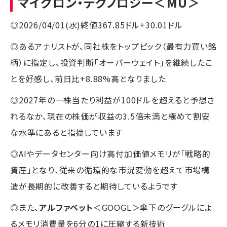
マイクロン・テクノロジー
＜MU＞
◎2026/04/01(水)終値367.85ドル+30.01ドル
◎あるアナリストが、同社株をトップピック（最有力買い銘
柄）に指定し、投資判断「オーバーウェイト」を継続したこ
とを好感し、前日比+8.88%高となりました
◎2027年の一株当たり利益が100ドルを超えると予想さ
れるなか、現在の株価が収益の3.5倍未満と極めて割安
な水準にあると指摘しています
◎AIやデータセンター向け高付加価値メモリが「戦略的
資産」となり、従来の循環的な市況変動を超えて市場構
造が長期的に改善すると期待しているようです
◎また、
アルファベット
＜GOOGL＞傘下のグーグルによ
るメモリ消費量を6分の1に圧縮する新技術