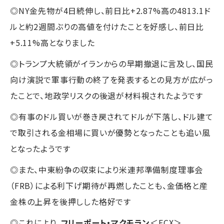
◎NY金先物が4日続伸し、前日比+2.87%高の4813.1ド
ルと約2週間ぶりの高値を付けたことを好感し、前日比
+5.11%高となりました
◎トランプ大統領がイランからの早期撤退に言及し、国民
向け演説で軍事行動の終了を発表するとの見方が広がっ
たことで、地政学リスクの後退が材料視されたようです
◎有事のドル買いが巻き戻されてドルが下落し、ドル建て
で取引される金相場に買いが優勢となったことも追い風
となったようです
◎また、中東紛争の収束により米連邦準備制度理事会
（FRB）による利下げ期待が再燃したことも、金価格と産
金株の上昇を後押しした格好です
◎これにより、
フリーポート・マクモラン
＜FCX＞