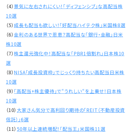
（4）
景気に左右されにくい！「ディフェンシブ」な高配当株
10選
（5）
成長も配当も欲しい！「好配当ハイテク株」米国株8選
（6）
金利のある世界で恩恵？高配当な「銀行・金融」日米
株10選
（7）
株主還元強化中！高配当な「PBR1倍割れ」日本株10
選
（8）
NISA「成長投資枠」でじっくり持ちたい高配当日米株
10選
（9）
「高配当+株主優待」で“うれしい“を上乗せ！日本株
10選
（10）
大家さん気分で高利回り期待の「REIT（不動産投資
信託）」6選
（11）
50年以上連続増配！「配当王」米国株11選