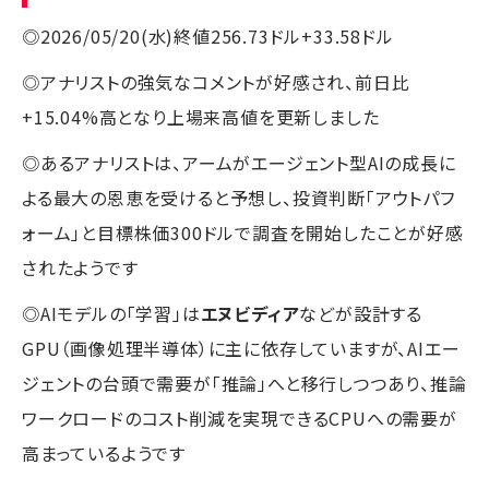
◎2026/05/20(水)終値256.73ドル+33.58ドル
◎アナリストの強気なコメントが好感され、前日比
+15.04%高となり上場来高値を更新しました
◎あるアナリストは、アームがエージェント型AIの成長に
よる最大の恩恵を受けると予想し、投資判断「アウトパフ
ォーム」と目標株価300ドルで調査を開始したことが好感
されたようです
◎AIモデルの「学習」は
エヌビディア
などが設計する
GPU（画像処理半導体）に主に依存していますが、AIエー
ジェントの台頭で需要が「推論」へと移行しつつあり、推論
ワークロードのコスト削減を実現できるCPUへの需要が
高まっているようです