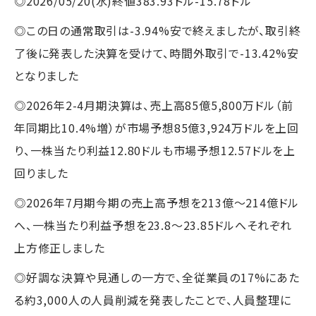
◎2026/05/20(水)終値383.93ドル-15.78ドル
◎この日の通常取引は-3.94%安で終えましたが、取引終
了後に発表した決算を受けて、時間外取引で-13.42%安
となりました
◎2026年2-4月期決算は、売上高85億5,800万ドル（前
年同期比10.4%増）が市場予想85億3,924万ドルを上回
り、一株当たり利益12.80ドルも市場予想12.57ドルを上
回りました
◎2026年7月期今期の売上高予想を213億～214億ドル
へ、一株当たり利益予想を23.8～23.85ドルへそれぞれ
上方修正しました
◎好調な決算や見通しの一方で、全従業員の17%にあた
る約3,000人の人員削減を発表したことで、人員整理に