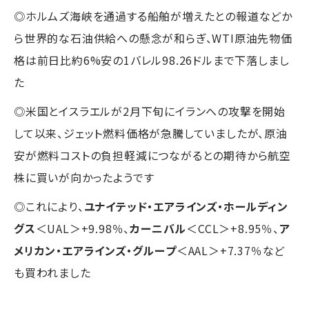
◎ホルムズ海峡を通過する船舶が増えたとの報道などか
ら世界的な石油供給への懸念が和らぎ、WTI原油先物価
格は前日比約6%安の1バレル98.26ドルまで下落しまし
た
◎米国とイスラエルが2月下旬にイランへの攻撃を開始
して以来、ジェット燃料価格が急騰していましたが、原油
安が燃料コストの負担軽減につながるとの期待から航空
株に買いが向かったようです
◎これにより、
ユナイテッド・エアラインズ・ホールディン
グス
＜UAL＞+9.98％、
カーニバル
＜CCL＞+8.95％、
ア
メリカン・エアラインズ・グループ
＜AAL＞+7.37％など
も買われました