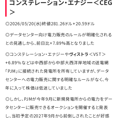
コンステレーション・エナジー
＜CEG
＞
◎2026/05/20(水)終値281.26ドル+20.59ドル
◎データセンター向け電力販売のルールが明確化される
との見通しから、前日比+7.89%高となりました
◎コンステレーション・エナジーや
ヴィストラ
＜VST＞
+6.89％などは中西部から中部大西洋岸地域の送電網
「PJM」に接続された発電所を所有していますが、データ
センターへの電力販売に関する明確なルールがなく、今
年に入って株価は低迷していました
◎しかし、PJMが今年9月に新規発電所からの電力をデー
タセンターに販売できるオークションを開催すると発表
し、当初予定の2027年9月から前倒しされたことが好感