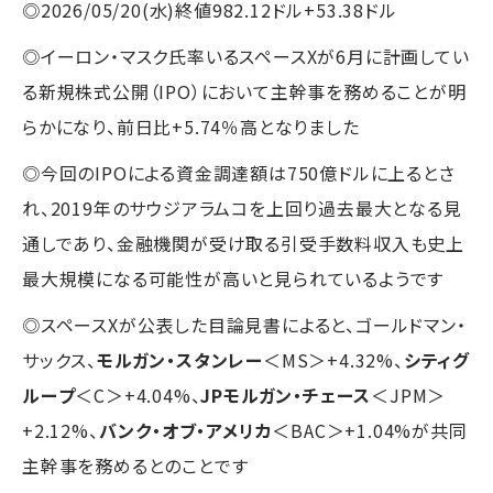
◎2026/05/20(水)終値982.12ドル+53.38ドル
◎イーロン・マスク氏率いるスペースXが6月に計画してい
る新規株式公開（IPO）において主幹事を務めることが明
らかになり、前日比+5.74％高となりました
◎今回のIPOによる資金調達額は750億ドルに上るとさ
れ、2019年のサウジアラムコを上回り過去最大となる見
通しであり、金融機関が受け取る引受手数料収入も史上
最大規模になる可能性が高いと見られているようです
◎スペースXが公表した目論見書によると、ゴールドマン・
サックス、
モルガン・スタンレー
＜MS＞+4.32%、
シティグ
ループ
＜C＞+4.04%、
JPモルガン・チェース
＜JPM＞
+2.12%、
バンク・オブ・アメリカ
＜BAC＞+1.04%が共同
主幹事を務めるとのことです