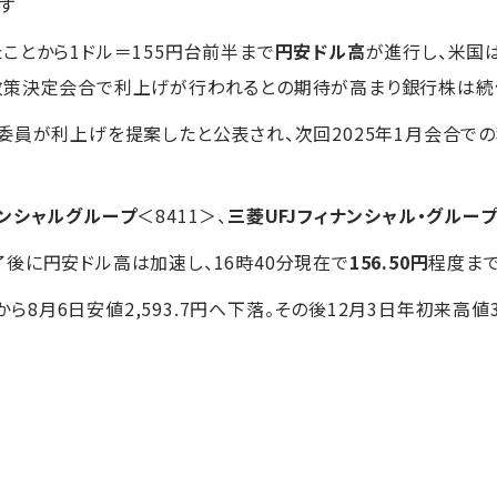
す
ことから1ドル＝155円台前半まで
円安ドル高
が進行し、米国
政策決定会合で利上げが行われるとの期待が高まり銀行株は続
委員が利上げを提案したと公表され、次回2025年1月会合で
ンシャルグループ
＜8411＞、
三菱UFJフィナンシャル・グルー
後に円安ドル高は加速し、16時40分現在で
156.50円
程度ま
円から8月6日安値2,593.7円へ下落。その後12月3日年初来高値