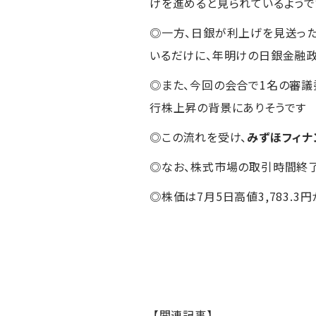
げを進めると見られているようで
◎一方、日銀が利上げを見送った
いるだけに、年明けの日銀金融
◎また、今回の会合で1名の審議
行株上昇の背景にありそうです
◎この流れを受け、
みずほフィナ
◎なお、株式市場の取引時間終了
◎株価は7月5日高値3,783.3
【関連記事】