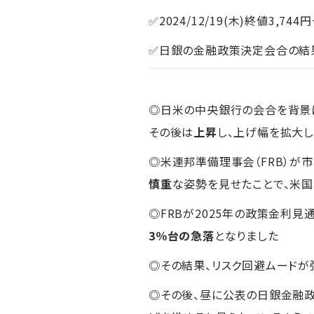
✅2024/12/19(木)終値3,744
✅日銀の金融政策決定会合の結
◎日米の中央銀行の会合を背景
その後は
上昇
し、上げ幅を拡大
◎米連邦準備理事会（FRB）が
慎重
な姿勢を見せたことで、米国
◎FRBが2025年の政策金利
3％台の急落
となりました
◎その結果、リスク回避ムードが
◎その後、昼に公表の日銀金融