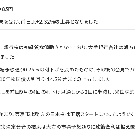
円+85円
果を受け、前日比
+2.32％の上昇
となりました
に銀行株は
神経質な値動き
となっており、大手銀行各社は朝方
しました
市場予想通り0.25％の利下げを決めたものの、その後の会見でパ
10年物国債の利回りは4.5％台まで急上昇しました
見通しを前回9月の4回の利下げ見通しから2回に半減し、米国株
強まり、東京市場朝方の日本株は下落スタートになったようです
政策決定会合の結果は大方の市場予想通りに
政策金利は据え置