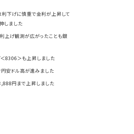
は利下げに慎重で金利が上昇して
伸しました
の利上げ観測が広がったことも銀
プ
＜8306＞も上昇しました
で円安ドル高が進みました
3,888円まで上昇しました