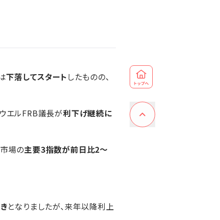
は
下落してスタート
したものの、
ウエルFRB議長が
利下げ継続に
式市場の
主要3指数が前日比2～
き
となりましたが、来年以降利上