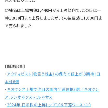
見方もありました
◎株価は
上場初値1,440円
から上昇傾向で、この日は一
時
1,930円
まで上昇しましたが、その後反落し1,680円ま
で売られました
【関連記事】
・
アクティビスト（物言う株主）の保有で値上がり期待！日
本株6選
・
キオクシア上場で注目の国内半導体株3選／キオクシ
ア、ソシオネクスト、ルネサス
・
2024年 日米株の上昇トップ10＆下落ワースト10