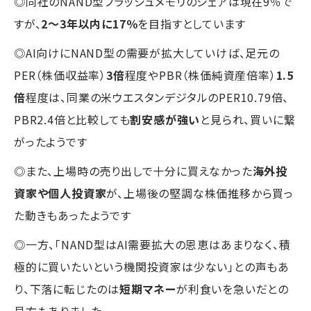
◎同社のNAND型フラッシュメモリのシェアは現在9％で
すが、
2～3年以内に17％
を目指すとしています
◎AI向けにNAND型の需要が拡大していけば、足元の
PER（株価収益率）
3倍
程度やPBR（株価純資産倍率）
1.5
倍
程度は、同業の米ウエスタンデジタルのPER10.79倍、
PBR2.4倍と比較しても
割安感が強い
と見られ、買いに繋
がったようです
◎また、上場時の売り出しで十分に買えなかった
海外投
資家や個人投資家
が、上場後の堅調な株価推移から買っ
た動きもあったようです
◎一方、「NAND型はAI需要拡大の恩恵はあまりなく、積
極的に買いたいという機関投資家は少ない」との声もあ
り、下落に転じたのは
短期マネー
が利食いを急いだとの