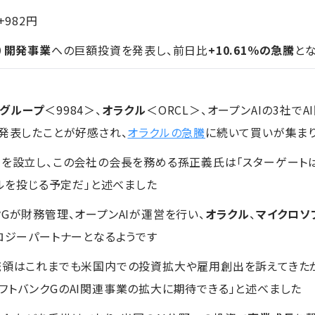
+982円
能）開発事業
への巨額投資を発表し、前日比
+10.61％の急騰
と
クグループ
＜9984＞、
オラクル
＜ORCL＞、オープンAIの3社で
発表したことが好感され、
オラクルの急騰
に続いて買いが集ま
」を設立し、この会社の会長を務める孫正義氏は「スターゲートは
ドルを投じる予定だ」と述べました
Gが財務管理、オープンAIが運営を行い、
オラクル
、
マイクロソ
ノロジーパートナーとなるようです
統領はこれまでも米国内での投資拡大や雇用創出を訴えてきたが、
フトバンクGのAI関連事業の拡大に期待できる」と述べました