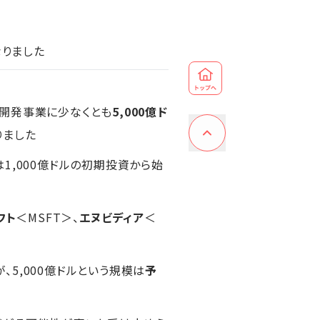
なりました
AI開発事業に少なくとも
5,000億ド
りました
1,000億ドルの初期投資から始
フト
＜MSFT＞、
エヌビディア
＜
5,000億ドルという規模は
予