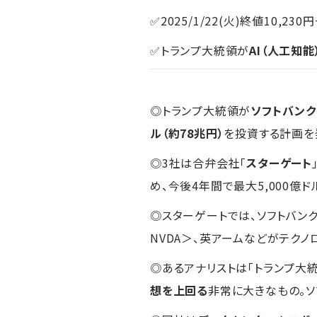
✅2025/1/22(火)終値10,230円
✅トランプ大統領が
AI（人工知
◎トランプ大統領が
ソフトバン
ル（約78兆円）
を投資する計画を
◎3社は合弁会社「
スターゲート
め、今後4年間で最大5,000億
◎スターゲートでは、ソフトバンク
NVDA＞、英アームなどがテク
◎あるアナリストは「トランプ大
想を上回る
非常に大きなもの。ソ