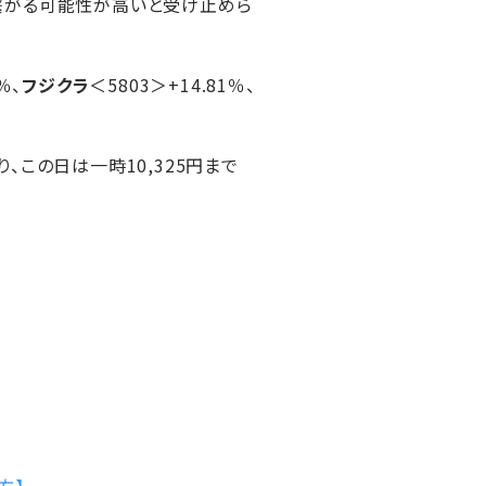
繋がる可能性が高いと受け止めら
％、
フジクラ
＜5803＞+14.81％、
り、この日は一時10,325円まで