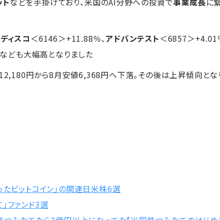
ット
などを手掛けており、米国のAI分野への投資で
事業成長
に
の
ディスコ
＜6146＞+11.88％、
アドバンテスト
＜6857＞+4.01
93％なども大幅高となりました
12,180円から8月安値6,368円へ下落。その後は上昇傾向とな
ったビットコイン」の関連日米株6選
」ファンド3選