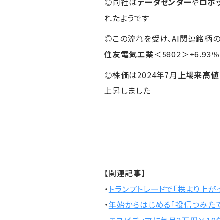
◎同社は
データセンター
や
ロボ
れたようです
◎この流れを受け、AI関連銘柄
住友電気工業
＜5802＞+6.
◎株価は2024年7月
上場来高値
上昇しました
【関連記事】
・
トランプトレードで「株より上が
・
年始からはじめる「投信つみたて