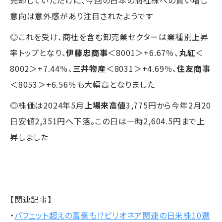
売却していただけに、今回の日本の商社株への買い増し
意向は意外感があり注目されたようです
◎これを受け、商社を含む卸売業セクターは業種別上昇
率トップとなり、
伊藤忠商事
＜8001＞+6.67％、
丸紅
＜
8002＞+7.44％、
三井物産
＜8031＞+4.69％、
住友商事
＜8053＞+6.56％も大幅高となりました
◎株価は2024年5月
上場来高値
3,775円から今年2月20
日安値2,351円へ下落。この日は一時2,604.5円まで上
昇しました
【関連記事】
・
バフェット超えの富豪も!?ビリオネア関連の日米株10選