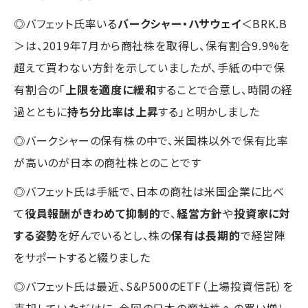
◎バフェット氏率いる
バークシャー・ハサウェイ
＜BRK.B
＞は、2019年7月から商社株を取得し、保有割合9.9%を
超えて買わない方針を示していましたが、手紙の中で保
有割合の「
上限を適度に緩和
することで合意し、時間の経
過とともに
持ち分比率は上昇
する」と明かしました
◎バークシャーの保有株の中で、米国株以外で保有比率
が高いのが日本の商社株とのことです
◎バフェット氏は手紙で、日本の商社は米国企業に比べ
て
役員報酬がきわめて抑制的
で、
経営方針
や
投資家に対
する姿勢
を好んでいるとし、株の
保有は長期的
で経営陣
をサポートすると綴りました
◎バフェット氏は最近、S&P500のETF（上場投資信託）を