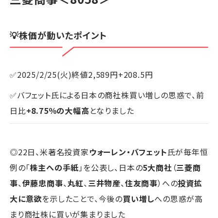
💡株価が動いたポイント
✅2025/2/25(火)終値2,589円+208.5円
✅バフェット氏による日本の商社株買い増しの思惑で、前
日比
+8.75％の大幅高
となりました
◎22日、米著名投資家
ウォーレン・バフェット
氏が毎年恒
例の「
株主への手紙
」を公表し、日本の
5大商社
（
三菱商
事
、
伊藤忠商事
、
丸紅
、
三井物産
、
住友商事
）への
投資拡
大に意欲
を示したことで、今後の
買い増し
への思惑が高
まり商社株に買いが集まりました