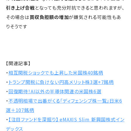
引き上げ合戦
となっても充分対抗できると思われますが、
その場合は
買収負担額の増加
が嫌気される可能性もあ
りそうです
【関連記事】
・
相互関税ショックでも上昇した米国株40銘柄
・
トランプ関税に負けない円高メリット株3選+7銘柄
・
回復期待！AI以外の半導体関連の米国株6選
・
不透明相場で出番がくる「ディフェンシブ株一覧」日米6
選＋107銘柄
・
【注目ファンドを深掘り】 eMAXIS Slim 新興国株式イン
デックス