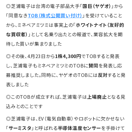
◎芝浦電子は台湾の電子部品大手「
国巨（ヤゲオ）
」から
「同意なき
TOB（株式公開買い付け）
」を受けていること
から、ミネベアミツミは事実上の「
ホワイトナイト（友好的
な買収者）
」として名乗り出たとの報道で、業容拡大を期
待した買いが集まりました
◎その後、4月23日から
1株4,300円
でTOBすると発表
し、芝浦電子もミネベアミツミのTOBに
賛同
を発表し応
募推奨しました。同時に、ヤゲオのTOBには
反対
すると発
表しました
◎このTOBが成立すれば、芝浦電子は
上場廃止
となる見
込みとのことです
◎芝浦電子は、EV（電気自動車）やロボットに欠かせない
「
サーミスタ
」と呼ばれる
半導体温度センサー
を手掛けて