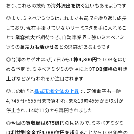
おり、これらの技術の
海外流出を防ぐ
狙いもあるようです
◎また、ミネベアミツミはこれまでも買収を繰り返し成長
しており、現在手掛けていないサーミスタを手に入れるこ
とで
業容拡大
が期待でき、自動車業界に強いミネベアミ
ツミの
販売力も活かせる
との思惑があるようです
◎台湾のヤゲオは5月7日から
1株4,300円
でTOBをはじ
める予定で、ミネベアミツミの登場により
TOB価格の引き
上げ
などが行われるか注目されます
◎この動きと
株式市場全体の上昇
で、芝浦電子も一時
4,745円+555円まで買われ、また13時45分から取引が
停止され、14時11分から再開されました
◎今回の
買収額は675億円
の見込みで、ミネベアミツミ
は
利益剰余金が4,000億円を超える
ことからTOB価格の