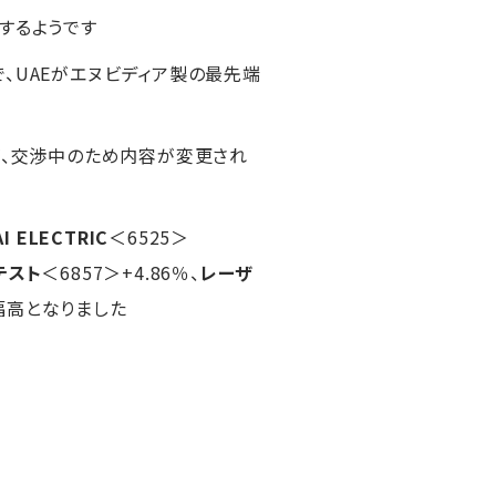
するようです
で、UAEがエヌビディア製の最先端
が、交渉中のため内容が変更され
I ELECTRIC
＜6525＞
テスト
＜6857＞+4.86％、
レーザ
大幅高となりました