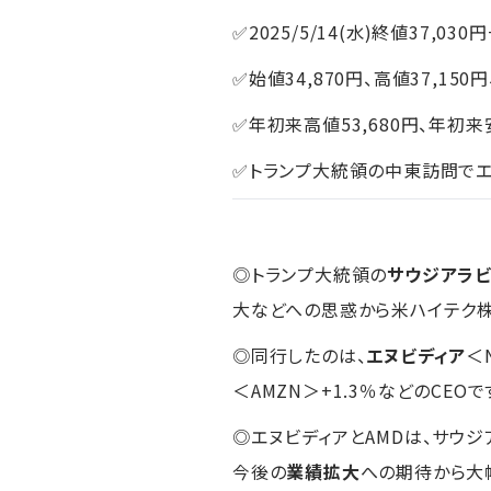
✅2025/5/14(水)終値37,030円
✅始値34,870円、高値37,150円
✅年初来高値53,680円、年初来安
✅トランプ大統領の中東訪問でエ
◎トランプ大統領の
サウジアラ
大などへの思惑から米ハイテク
◎同行したのは、
エヌビディア
＜
＜AMZN＞+1.3％などのCEOで
◎エヌビディアとAMDは、サウジ
今後の
業績拡大
への期待から大