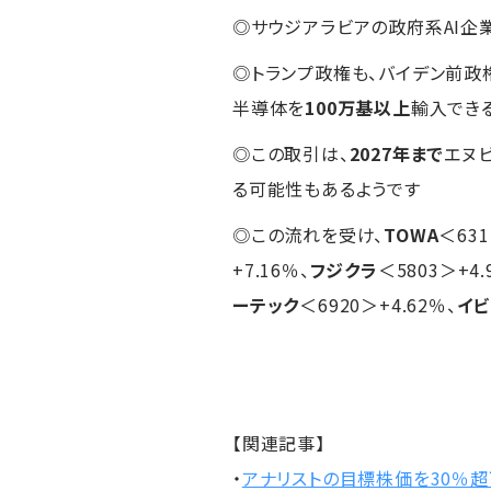
◎サウジアラビアの政府系AI企
◎トランプ政権も、バイデン前
半導体を
100万基以上
輸入でき
◎この取引は、
2027年まで
エヌ
る可能性もあるようです
◎この流れを受け、
TOWA
＜631
+7.16％、
フジクラ
＜5803＞+4.
ーテック
＜6920＞+4.62％、
イビ
【関連記事】
・
アナリストの目標株価を30％超下