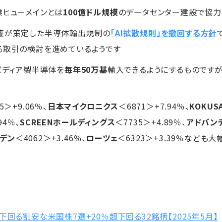
業ヒューメインとは
100億ドル規模
のデータセンター建設で協力
政権が策定した半導体輸出規制の
「AI拡散規則」を撤回する方針
る取引の検討を進めているようです
ビディア製半導体を
毎年50万基
輸入できるようにするものです
5＞+9.06％、
日本マイクロニクス
＜6871＞+7.94％、
KOKUSA
94％、
SCREENホールディングス
＜7735＞+4.89％、
アドバン
デン
＜4062＞+3.46％、
ローツェ
＜6323＞+3.39％なども
回る割安な米国株7選+20％超下回る32銘柄【2025年5月】