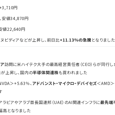
+3,710円
、安値34,870円
値22,640円
ヌビディアなどが上昇し、前日比
+11.13％の急騰
となりました
ビア
訪問に米ハイテク大手の最高経営責任者（CEO）らが同行し
株が上昇し、国内の
半導体関連株
も買われました
NVDA＞+5.63％、
アドバンスト・マイクロ・デバイセズ
＜AMD＞+
す
アラビアやアラブ首長国連邦（UAE）のAI関連インフラに
最先端
幅高となりました