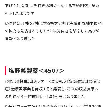
下げたと指摘し、先行きの利益に対する不透明感に懸念
を示したようです
◎同時に、1株を3株にする株式分割と実質的な株主優待
の拡充も発表されましたが、決算内容を懸念した売りが
優勢となりました
塩野義製薬
＜4507＞
◎09:50執筆。田辺ファーマからALS（筋萎縮性側索硬化
症）治療薬事業を買収すると発表し、将来の収益貢献へ
の期待から一時前日比+3.04％高となりました
◎田辺ファーマからALS治療薬「ラジカヴァ」事業を2026