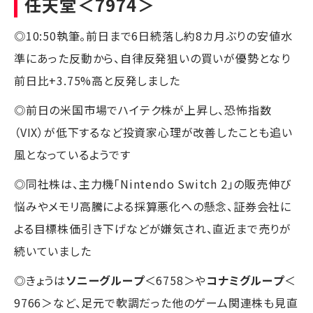
任天堂
＜7974＞
◎10:50執筆。前日まで6日続落し約8カ月ぶりの安値水
準にあった反動から、自律反発狙いの買いが優勢となり
前日比+3.75%高と反発しました
◎前日の米国市場でハイテク株が上昇し、恐怖指数
（VIX）が低下するなど投資家心理が改善したことも追い
風となっているようです
◎同社株は、主力機「Nintendo Switch 2」の販売伸び
悩みやメモリ高騰による採算悪化への懸念、証券会社に
よる目標株価引き下げなどが嫌気され、直近まで売りが
続いていました
◎きょうは
ソニーグループ
＜6758＞や
コナミグループ
＜
9766＞など、足元で軟調だった他のゲーム関連株も見直