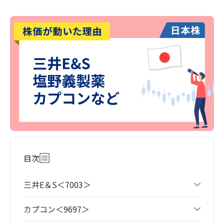
目次
三井E＆S＜7003＞
カプコン＜9697＞