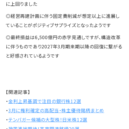
に上回りました
◎経営再建計画に伴う固定費削減が想定以上に進展し
ていることがポジティブサプライズとなったようです
◎最終損益は6,500億円の赤字見通しですが、構造改革
に伴うものであり2027年3月期来期以降の回復に繋がる
と好感されているようです
【関連記事】
・
金利上昇基調で注目の銀行株12選
・
3月に権利確定の高配当・株主優待銘柄まとめ
・
テンバガー候補の大型株！日米株12選
・
政策進捗期待！高市関連銘柄20選