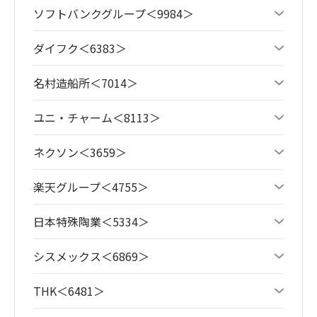
ソフトバンクグループ＜9984＞
ダイフク＜6383＞
名村造船所＜7014＞
ユニ・チャーム＜8113＞
ネクソン＜3659＞
楽天グループ＜4755＞
日本特殊陶業＜5334＞
シスメックス＜6869＞
THK＜6481＞