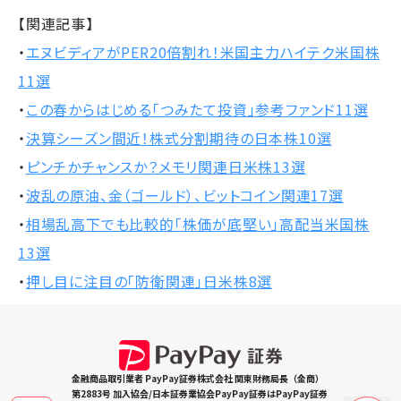
【関連記事】
・
エヌビディアがPER20倍割れ！米国主力ハイテク米国株
11選
・
この春からはじめる「つみたて投資」参考ファンド11選
・
決算シーズン間近！株式分割期待の日本株10選
・
ピンチかチャンスか？メモリ関連日米株13選
・
波乱の原油、金（ゴールド）、ビットコイン関連17選
・
相場乱高下でも比較的「株価が底堅い」高配当米国株
13選
・
押し目に注目の「防衛関連」日米株8選
金融商品取引業者 PayPay証券株式会社 関東財務局長（金商）
第2883号 加入協会/日本証券業協会PayPay証券はPayPay証券