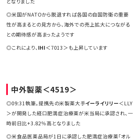
となりました
◎米国がNATOから脱退すれば各国の自国防衛の重要
性が高まるとの見方から、海外での売上拡大につながる
との期待感が高まったようです
◎これにより、
IHI
＜7013＞も上昇しています
中外製薬
＜4519＞
◎09:31執筆。提携先の米製薬大手
イーライリリー
＜LLY
＞が開発した経口肥満症治療薬が米当局に承認され、一
時前日比+3.82％高となりました
◎米食品医薬品局が1日に承認した肥満症治療薬「オル