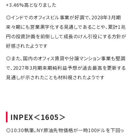
+3.46%高となりました
◎インドでのオフィスビル事業が好調で、2028年3月期
来々期にも営業黒字化する見通しであることや、累計1兆
円の投資計画を前倒しして成長のけん引役にする方針が
好感されたようです
◎また、国内のオフィス賃貸や分譲マンション事業も堅調
で、2027年3月期来期純利益予想が過去最高を更新する
見通しが示されたことも材料視されたようです
INPEX
＜1605＞
◎10:30執筆。NY原油先物価格が一時100ドルを下回っ