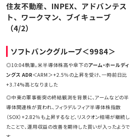
住友不動産、INPEX、アドバンテス
ト、ワークマン、ブイキューブ
（4/2）
ソフトバンクグループ
＜9984＞
◎10:04執筆。米半導体株高や傘下の
アーム・ホールディ
ングス ADR
＜ARM＞+2.5％の上昇を受け、一時前日比
+3.74%高となりました
◎中東の軍事衝突の終結観測を背景に、アームなどの半
導体関連株が買われ、フィラデルフィア半導体株指数
（SOX）+2.82％も上昇するなど、リスクオン相場が継続し
たことで、運用収益の改善を期待した買いが入ったようで
す