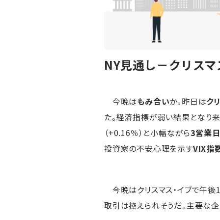
NY見通し－クリス
今晩は
もみ合い
か。昨日は
ク
た。経済指標が弱い結果となり
（+0.16％）と小幅ながら
3営業
投資家の不安心理を示す
VIX指
今晩はクリスマス・イブで午後
取引は控えられそうだ。主要な