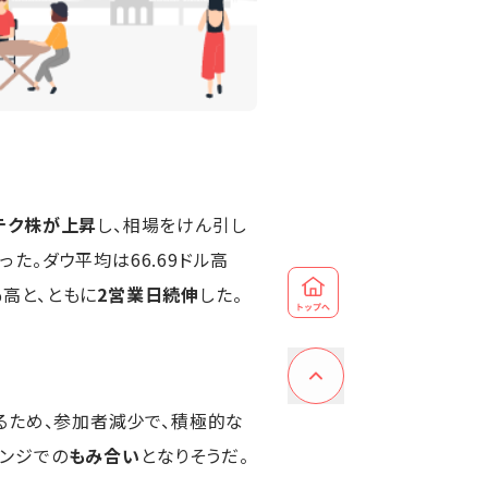
テク株が上昇
し、相場をけん引し
った。ダウ平均は66.69ドル高
％高と、ともに
2営業日続伸
した。
るため、参加者減少で、積極的な
ンジでの
もみ合い
となりそうだ。