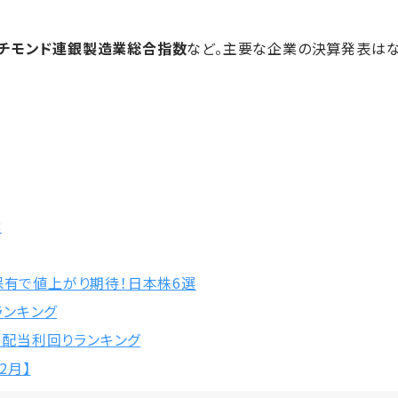
ッチモンド連銀製造業総合指数
など。主要な企業の決算発表はなし。
選
保有で値上がり期待！日本株6選
柄ランキング
株 配当利回りランキング
2月】