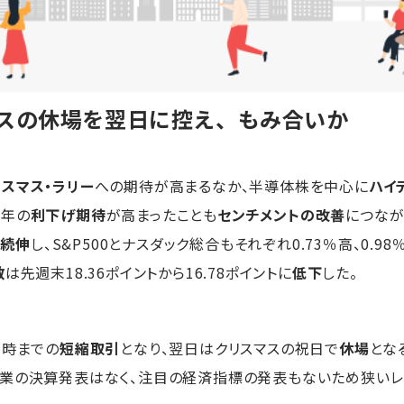
マスの休場を翌日に控え、もみ合いか
リスマス・ラリー
への期待が高まるなか、半導体株を中心に
ハイ
来年の
利下げ期待
が高まったことも
センチメントの改善
につなが
日続伸
し、S&P500とナスダック総合もそれぞれ0.73％高、0.98
数
は先週末18.36ポイントから16.78ポイントに
低下
した。
1時までの
短縮取引
となり、翌日はクリスマスの祝日で
休場
とな
企業の決算発表はなく、注目の経済指標の発表もないため狭いレ