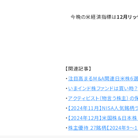
今晩の米経済指標は
12月リ
【関連記事】
・
注目高まるM＆A関連日米株6
・
いまインド株ファンドは買い時？
・
アクティビスト（物言う株主）の
・
【2024年11月】NISA人気銘
・
【2024年12月】米国株＆日本
・
株主優待 27銘柄【2024年9～1