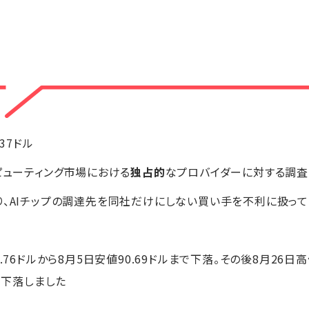
.37ドル
ピューティング市場における
独占的
なプロバイダーに対する調
り、AIチップの調達先を同社だけにしない買い手を不利に扱っ
0.76ドルから8月5日安値90.69ドルまで下落。その後8月26日
で下落しました