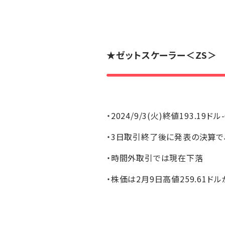
★
ゼットスケーラー
＜ZS＞
・2024/9/3(火)終値193.19ドル
・3日取引終了後に発表の決算で
・時間外取引では現在下落
・株価は2月9日高値259.61ド