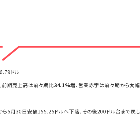
-6.79ドル
、前期売上高は前々期比
34.1％増
、営業赤字は前々期から
大幅
ルから5月30日安値155.25ドルへ下落、その後200ドル台まで戻