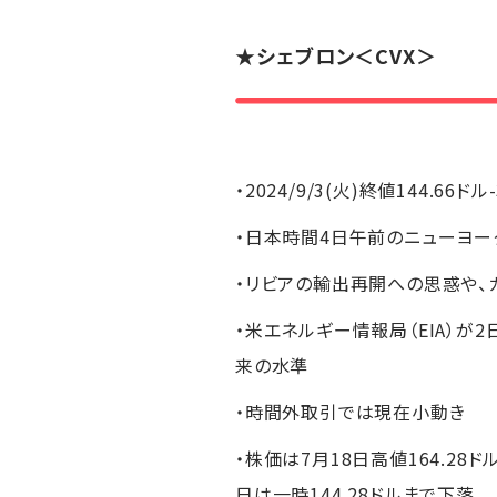
★
シェブロン
＜CVX＞
・2024/9/3(火)終値144.66ドル
・日本時間4日午前のニューヨーク
・リビアの輸出再開への思惑や、
・米エネルギー情報局（EIA）が2
来の水準
・時間外取引では現在小動き
・株価は7月18日高値164.28
日は一時144.28ドルまで下落