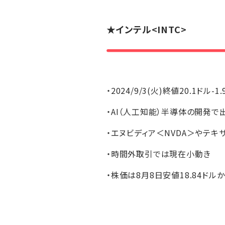
★
インテル
<INTC>
・2024/9/3(火)終値20.1ドル-1
・AI（人工知能）半導体の開発
・エヌビディア＜NVDA＞やテキ
・時間外取引では現在小動き
・株価は8月8日安値18.84ドル