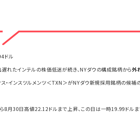
.94ドル
で出遅れたインテルの株価低迷が続き、NYダウの構成銘柄から
外
サス・インスツルメンツ＜TXN＞がNYダウ新規採用銘柄の候補
から8月30日高値22.12ドルまで上昇、この日は一時19.99ド