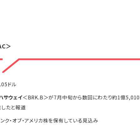
AC＞
0.05ドル
ハサウェイ
＜BRK.B＞が7月中旬から数回にわたり約1億5,01
達したと報道
バンク・オブ・アメリカ株を保有している見込み