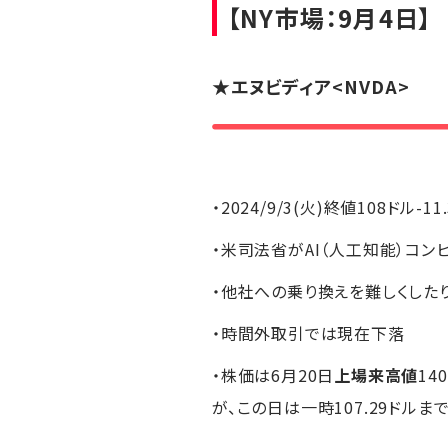
【NY市場：9月4日】
★
エヌビディア
<NVDA>
・2024/9/3(火)終値108ドル-11
・米司法省がAI（人工知能）コン
・他社への乗り換えを難しくした
・時間外取引では現在下落
・株価は6月20日
上場来高値
14
が、この日は一時107.29ドルま