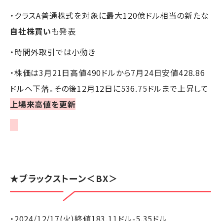
・クラスA普通株式を対象に最大120億ドル相当の新たな
自社株買い
も発表
・時間外取引では小動き
・株価は3月21日高値490ドルから7月24日安値428.86
ドルへ下落。その後12月12日に536.75ドルまで上昇して
上場来高値を更新
★
ブラックストーン
＜BX＞
・2024/12/17(火)終値183.11ドル-5.35ドル