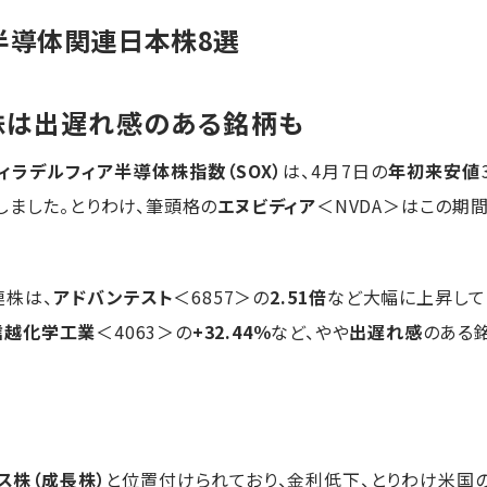
半導体関連日本株8選
株は出遅れ感のある銘柄も
ィラデルフィア半導体株指数（SOX）
は、4月7日の
年初来安値
しました。とりわけ、筆頭格の
エヌビディア
＜NVDA＞はこの期間
連株は、
アドバンテスト
＜6857＞の
2.51倍
など大幅に上昇して
信越化学工業
＜4063＞の
+32.44％
など、やや
出遅れ感
のある
ス株（成長株）
と位置付けられており、金利低下、とりわけ米国