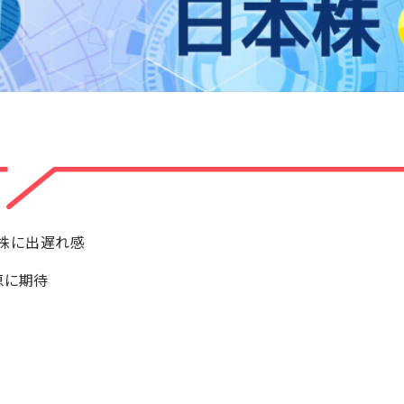
株に出遅れ感
恵に期待