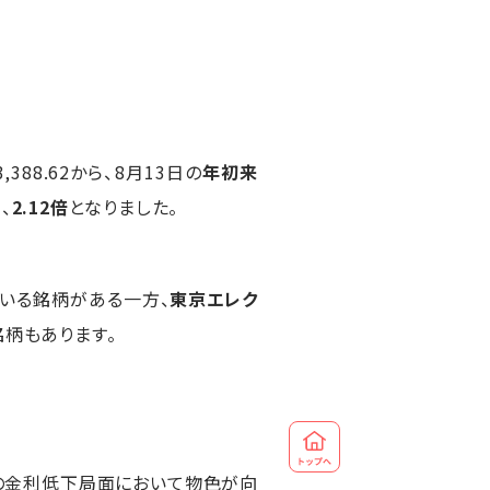
3,388.62から、8月13日の
年初来
、
2.12倍
となりました。
いる銘柄がある一方、
東京エレク
銘柄もあります。
の金利低下局面において物色が向