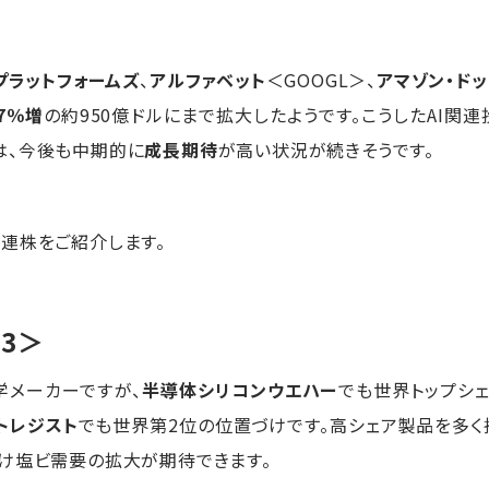
プラットフォームズ
、
アルファベット
＜GOOGL＞、
アマゾン・ドッ
7％増
の約950億ドルにまで拡大したようです。こうしたAI関
は、今後も中期的に
成長期待
が高い状況が続きそうです。
連株をご紹介します。
63＞
学メーカーですが、
半導体シリコンウエハー
でも世界トップシ
トレジスト
でも世界第2位の位置づけです。高シェア製品を多
け塩ビ需要の拡大が期待できます。