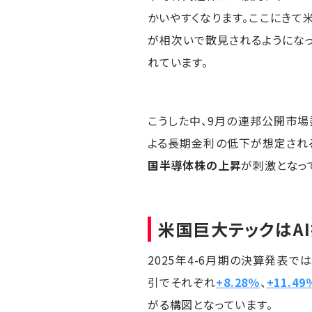
かいやすくなります。ここにきて
が相次いで散見されるようにな
れています。
こうした中、9月の連邦公開市場委
よる長期金利の低下が想定され
国半導体株の上昇
が刺激となっ
米国巨大テックはA
2025年4-6月期の決算発表では
引でそれぞれ
+8.28％
、
+11.49
がる構図となっています。