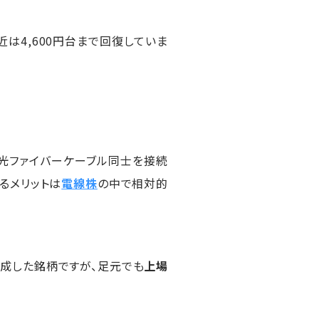
近は4,600円台まで回復していま
。光ファイバーケーブル同士を接続
るメリットは
電線株
の中で相対的
達成した銘柄ですが、足元でも
上場