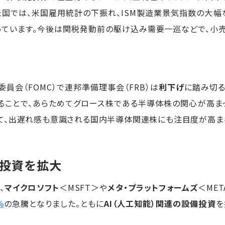
米国では、米国雇用統計の下振れ、ISM製造業景気指数の大幅
っています。今後は関税発動前の駆け込み需要一巡などで、小
員会（FOMC）で連邦準備理事会（FRB）は
利下げ
に踏み切る
ることで、あらためてグロース株である半導体株の関心が高まっ
て、出遅れ感も意識される国内半導体関連株にも注目度が高まる
I投資を拡大
、
マイクロソフト
＜MSFT＞や
メタ・プラットフォームズ
＜ME
％
の急騰となりました。ともに
AI（人工知能）関連の設備投資
を