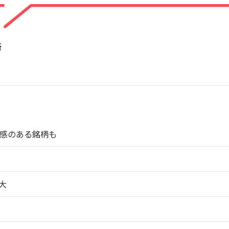
所
感のある銘柄も
大