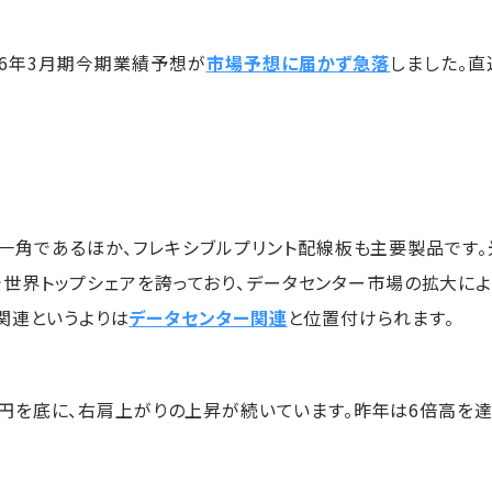
26年3月期今期業績予想が
市場予想に届かず急落
しました。直
一角であるほか、フレキシブルプリント配線板も主要製品です
で世界トップシェアを誇っており、データセンター市場の拡大によ
関連というよりは
データセンター関連
と位置付けられます。
92円を底に、右肩上がりの上昇が続いています。昨年は6倍高を