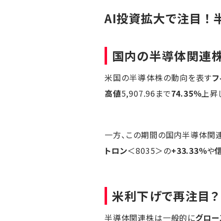
AI投資拡大で注目！
国内の半導体関連
米国の半導体株の動向を表す
フ
高値
5,907.96まで
74.35％
上昇
一方、この期間の国内半導体関
トロン
＜8035＞の
+33.33％
や
米利下げで再注目？
半導体関連株は一般的に
グロー