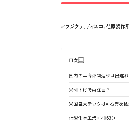
✅
フジクラ
、
ディスコ
、
荏原製作
目次
国内の半導体関連株は出遅れ
米利下げで再注目？
米国巨大テックはAI投資を拡
信越化学工業＜4063＞