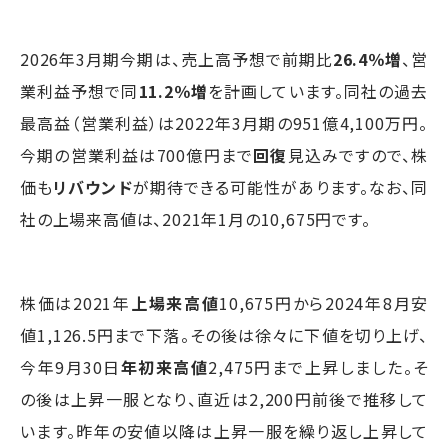
2026年3月期今期は、売上高予想で前期比
26.4％増
、営
業利益予想で同
11.2％増
を計画しています。同社の過去
最高益（営業利益）は2022年3月期の951億4,100万円。
今期の営業利益は700億円まで
回復
見込みですので、株
価も
リバウンド
が期待できる可能性があります。なお、同
社の上場来高値は、2021年1月の10,675円です。
株価は2021年
上場来高値
10,675円から2024年8月安
値1,126.5円まで下落。その後は徐々に下値を切り上げ、
今年9月30日
年初来高値
2,475円まで上昇しました。そ
の後は上昇一服となり、直近は2,200円前後で推移して
います。昨年の安値以降は上昇一服を繰り返し上昇して