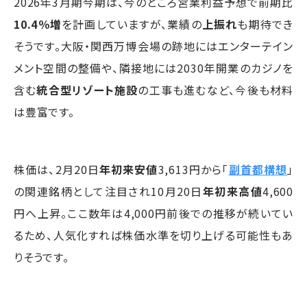
2026年3月期今期は、今のところ営業利益予想で前期比
10.4％増
を計画していますが、業績の
上振れ
も期待でき
そうです。大阪・関西万博会場の跡地にはエンターテイン
メント空間の整備や、隣接地には2030年開業のカジノを
含む
統合型リゾート施設
の工事も進むなど、今後も材料
は豊富です。
株価は、2月20日
年初来安値
3,613円から「
副首都構想
」
の関連銘柄として注目され10月20日
年初来高値
4,600
円へ上昇。ここ数年は4,000円前後での推移が続いてい
るため、人気化すれば株価水準を切り上げる可能性もあ
りそうです。