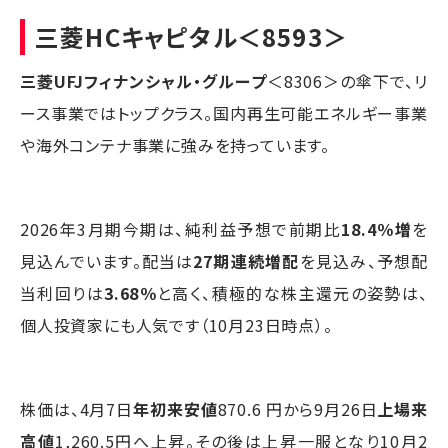
三菱HCキャピタル
＜8593＞
三菱UFJフィナンシャル・グループ
＜8306＞の傘下で、リ
ース事業ではトップクラス。国内再生可能エネルギー事業
や海外コンテナ事業に強みを持っています。
2026年3月期今期は、純利益予想で前期比
18.4％増
を
見込んでいます。配当は
27期連続増配
を見込み、予想配
当利回りは
3.68％
と高く、積極的な株主還元の姿勢は、
個人投資家にも人気です（10月23日時点）。
株価は、4月7日
年初来安値
870.6 円から9月26日
上場来
高値
1,260.5円へ上昇。その後は上昇一服となり10月2