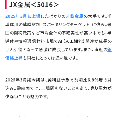
JX金属
＜5016＞
2025年3月に上場
したばかりの
非鉄金属
の大手です。半
導体用の薄膜材料「スパッタリングターゲット」に強み。米
国の関税政策など市場全体の不確実性が高い中でも、半
導体や情報通信材料市場で
AI（人工知能）
関連が成長の
けん引役となって急激に成長しています。また、直近の
銅
価格上昇
も同社にとっては追い風です。
2026年3月期今期は、純利益予想で前期比
6.9％増
の見
込み。需給面では、上場間もないこともあり、
売り圧力が
少ない
ことも魅力です。