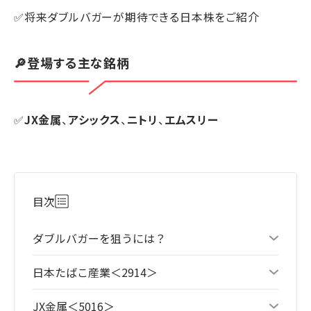
✅将来ダブルバガーが期待できる日本株をご紹介
🔎登場する主な銘柄
✅
JX金属
、
アシックス
、
ニトリ
、
エムスリー
目次
ダブルバガーを狙うには？
日本たばこ産業＜2914＞
JX金属＜5016＞