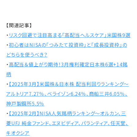
【関連記事】
・
リスク回避で注目高まる「高配当ヘルスケア」米国株9選
・
初心者はNISAの「つみたて投資枠」と「成長投資枠」の
どちらを使うべき？
・
高配当＆値上がり期待！3月権利確定日本株6選+14銘
柄
・
【2025年3月】米国株＆日本株 配当利回りランキング～
アルトリア7.27％、ベライゾン6.24％、商船三井6.05％、
神戸製鋼所5.5％
・
【2025年2月】NISA人気銘柄ランキング～オルカン、三
菱UFJ 純金ファンド、エヌビディア、パランティア、任天堂、
キオクシア