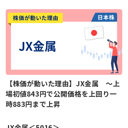
【株価が動いた理由】JX金属 〜上
場初値843円で公開価格を上回り一
時883円まで上昇
JX金属
＜5016＞