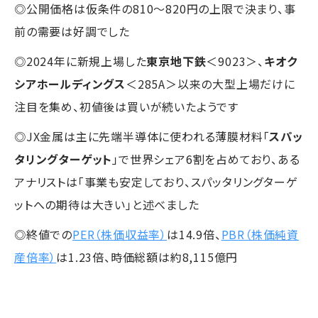
◎公開価格は仮条件の810～820円の上限で決まり、事
前の需要は好調でした
◎2024年に新規上場した
東京地下鉄
＜9023＞、
キオク
シアホールディングス
＜285A＞以来の大型上場だけに
注目を集め、初値後は買いが続いたようです
◎JX金属は主に先端半導体に使われる薄膜材料「
スパッ
タリングターゲット
」で世界シェア6割を占めており、ある
アナリストは「事業も安定しており、スパッタリングターゲ
ットへの期待は大きい」と述べました
◎終値での
PER（株価収益率）
は14.9倍、
PBR（株価純資
産倍率）
は1.23倍、時価総額は約8,115億円