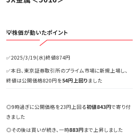
💡株価が動いたポイント
✅2025/3/19(水)終値874円
✅本日、東京証券取引所のプライム市場に新規上場し、
終値は公開価格820円を
54円上回り
ました
◎9時過ぎに公開価格を23円上回る
初値843円
で寄り付
きました
◎その後は買いが続き、一時
883円
まで上昇しました