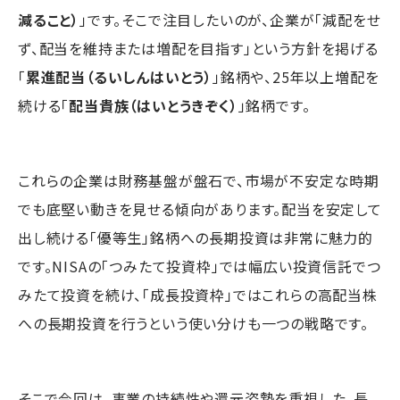
減ること）
」です。そこで注目したいのが、企業が「減配をせ
ず、配当を維持または増配を目指す」という方針を掲げる
「
累進配当（るいしんはいとう）
」銘柄や、25年以上増配を
続ける「
配当貴族（はいとうきぞく）
」銘柄です。
これらの企業は財務基盤が盤石で、市場が不安定な時期
でも底堅い動きを見せる傾向があります。配当を安定して
出し続ける「優等生」銘柄への長期投資は非常に魅力的
です。NISAの「つみたて投資枠」では幅広い投資信託でつ
みたて投資を続け、「成長投資枠」ではこれらの高配当株
への長期投資を行うという使い分けも一つの戦略です。
そこで今回は、事業の持続性や還元姿勢を重視した、長