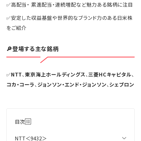
✅高配当・ 累進配当・連続増配など魅力ある銘柄に注目
✅安定した収益基盤や世界的なブランド力のある日米株
をご紹介
🔎登場する主な銘柄
✅
NTT
、
東京海上ホールディングス
、
三菱HCキャピタル
、
コカ・コーラ
、
ジョンソン・エンド・ジョンソン
、
シェブロン
目次
NTT＜9432＞