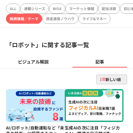
ALL
連載シリーズ
NISA
マーケット情報
配当決算
初心
銘柄情報／テーマ
資産運用ノウハウ
ライフ&マネー
「
ロボット
」に関する記事一覧
ビジュアル解説
記事
新しい順
AI/ロボット/自動運転など「未
生成AIの次に注目「フィジカ