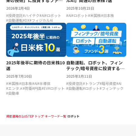
来の技術」に投資するファン
ルAI」関連の日米株7選
ド8選
2026年2月4日
2025年10月23日
#
投資信託
#
ハイテク
#
AI
#
ロボット
#
AI
#
ロボット
#
米国株
#
日本株
#
自動運転
#
DX
#
フィジカルAI
2025年後半に期待の日米株10
自動運転、ロボット、フィン
選
テック/暗号資産に投資するフ
ァンド3選
2025年7月10日
2025年3月11日
#
米国株
#
日本株
#
AI
#
半導体
#
投資信託
#
トランプ
#
暗号資産
#
AI
#
エンタメ
#
防衛
#
円高
#
EV
#
ロボット
#
自動運転
#
ロボット
#
フィンテック
#
自動車
資産運用の1stSTEP トップ
キーワード一覧
ロボット