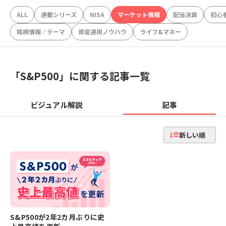
ALL
連載シリーズ
NISA
マーケット情報
配当決算
初心
銘柄情報／テーマ
資産運用ノウハウ
ライフ&マネー
「
S&P500
」に関する記事一覧
ビジュアル解説
記事
新しい順
S&P500が2年2カ月ぶりに史