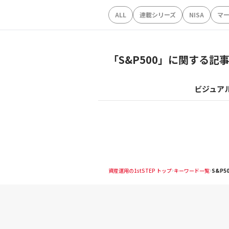
ALL
連載シリーズ
NISA
マ
「
S&P500
」に関する記
ビジュア
資産運用の1stSTEP トップ
キーワード一覧
S&P5