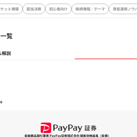
ーケット情報
配当決算
初心者向け
銘柄情報／テーマ
資産運用ノウ
事一覧
ル解説
00
金融商品取引業者 PayPay証券株式会社 関東財務局長（金商）