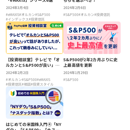
「eMAXIS」シリーズ6選
ちらを選ぶべき？
2024年3月4日
2024年2月6日
#
eMAXIS
#
オルカン
#
S&P500
#
S&P500
#
オルカン
#
投資信託
#
インデックス
#
投資信託
【投資相談室】テレビで「オ
S&P500が2年2カ月ぶりに史
ルカンとS&P500が良い」っ
上最高値を更新
て話がありましたが、これっ
2024年2月2日
2024年1月29日
て鵜呑みにしていいんです
#
オルカン
#
S&P500
#
eMAXIS
#
S&P500
か？
#
投資信託
#
相談
#
投資スタイル
はじめての米国株入門④「NY
ダウ」「S&P500」「ナスダ