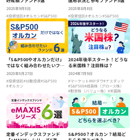
好成績ファンド5選
運用状況と参考ファンド5選
2025年9月5日
2025年8月8日
#
投資信託
#
オルカン
#
S&P500
#
投資信託
#
オルカン
#
S&P500
「S&P500やオルカンだけ」
2024年後半スタート！どうな
ではなく組み合わせたいファ
る米国株？注目株は？
ンド6選
2025年5月27日
2024年7月9日
#
投資信託
#
分散投資
#
S&P500
#
マーケット
#
NYダウ
#
ナスダック
#
オルカン
#
S&P500
#
成長株（グロース株）
#
割安株（バリュー株）
#
米国株
定番インデックスファンド
S&P500？オルカン？結局ど