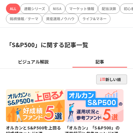
ALL
連載シリーズ
NISA
マーケット情報
配当決算
初心
銘柄情報／テーマ
資産運用ノウハウ
ライフ&マネー
「
S&P500
」に関する記事一覧
ビジュアル解説
記事
新しい順
オルカンとS&P500を上回る
「オルカン」「S&P500」の