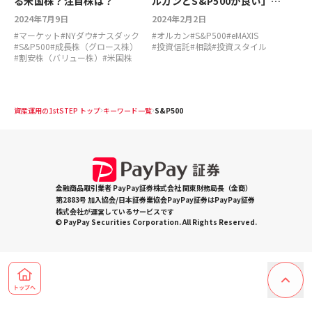
る米国株？注目株は？
ルカンとS&P500が良い」っ
て話がありましたが、これっ
2024年7月9日
2024年2月2日
て鵜呑みにしていいんです
#
マーケット
#
NYダウ
#
ナスダック
#
オルカン
#
S&P500
#
eMAXIS
か？
#
S&P500
#
成長株（グロース株）
#
投資信託
#
相談
#
投資スタイル
#
割安株（バリュー株）
#
米国株
資産運用の1stSTEP トップ
キーワード一覧
S&P500
金融商品取引業者 PayPay証券株式会社 関東財務局長（金商）
第2883号 加入協会/日本証券業協会PayPay証券はPayPay証券
株式会社が運営しているサービスです
© PayPay Securities Corporation. All Rights Reserved.