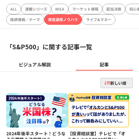
ALL
連載シリーズ
NISA
マーケット情報
配当決算
初心
銘柄情報／テーマ
資産運用ノウハウ
ライフ&マネー
「
S&P500
」に関する記事一覧
ビジュアル解説
記事
新しい順
2024年後半スタート！どうな
【投資相談室】テレビで「オ