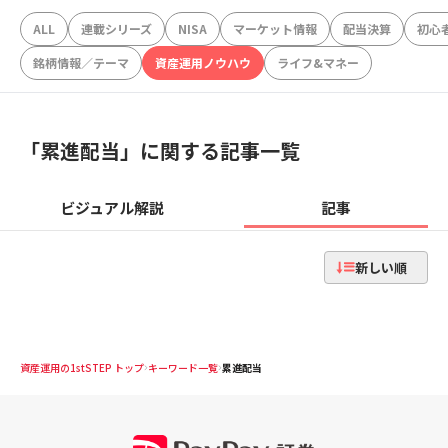
ALL
連載シリーズ
NISA
マーケット情報
配当決算
初心
銘柄情報／テーマ
資産運用ノウハウ
ライフ&マネー
「
累進配当
」に関する記事一覧
ビジュアル解説
記事
新しい順
資産運用の1stSTEP トップ
キーワード一覧
累進配当