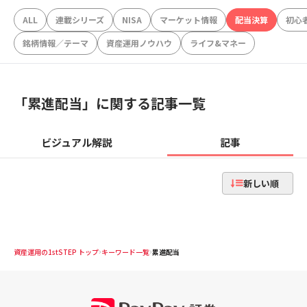
ALL
連載シリーズ
NISA
マーケット情報
配当決算
初心
銘柄情報／テーマ
資産運用ノウハウ
ライフ&マネー
「
累進配当
」に関する記事一覧
ビジュアル解説
記事
新しい順
資産運用の1stSTEP トップ
キーワード一覧
累進配当