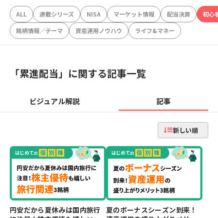
ALL
連載シリーズ
NISA
マーケット情報
配当決算
初心
銘柄情報／テーマ
資産運用ノウハウ
ライフ&マネー
「
累進配当
」に関する記事一覧
ビジュアル解説
記事
新しい順
円安だから夏休みは国内旅行
夏のボーナスシーズン到来！