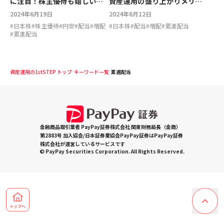
に注目！株主優待も嬉しい旅
資産運用の盛り上がりメリッ
行関連3銘柄【はじめての個別
ト3銘柄【はじめての個別株】
2024年6月19日
2024年6月12日
株】
#
日本株
#
株主優待
#
円安
#
配当
#
増配
#
日本株
#
配当
#
増配
#
累進配当
#
累進配当
資産運用の1stSTEP トップ
キーワード一覧
累進配当
金融商品取引業者 PayPay証券株式会社 関東財務局長（金商）
第2883号 加入協会/日本証券業協会PayPay証券はPayPay証券
株式会社が運営しているサービスです
© PayPay Securities Corporation. All Rights Reserved.