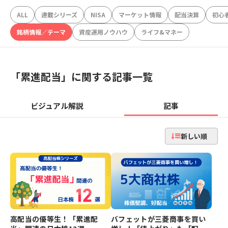
ALL
連載シリーズ
NISA
マーケット情報
配当決算
初心
銘柄情報／テーマ
資産運用ノウハウ
ライフ&マネー
「
累進配当
」に関する記事一覧
ビジュアル解説
記事
新しい順
高配当の優等生！「累進配
バフェットが三菱商事を買い