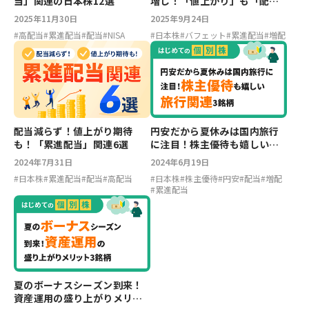
当」関連の日本株12選
増し！「値上がり」も「配
当」も狙える総合商社株
2025年11月30日
2025年9月24日
#
高配当
#
累進配当
#
配当
#
NISA
#
日本株
#
バフェット
#
累進配当
#
増配
配当減らず！値上がり期待
円安だから夏休みは国内旅行
も！「累進配当」関連6選
に注目！株主優待も嬉しい旅
行関連3銘柄【はじめての個別
2024年7月31日
2024年6月19日
株】
#
日本株
#
累進配当
#
配当
#
高配当
#
日本株
#
株主優待
#
円安
#
配当
#
増配
#
累進配当
夏のボーナスシーズン到来！
資産運用の盛り上がりメリッ