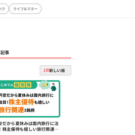
ハウ
ライフ&マネー
記事
新しい順
安だから夏休みは国内旅行に注
！株主優待も嬉しい旅行関連3
柄【はじめての個別株】