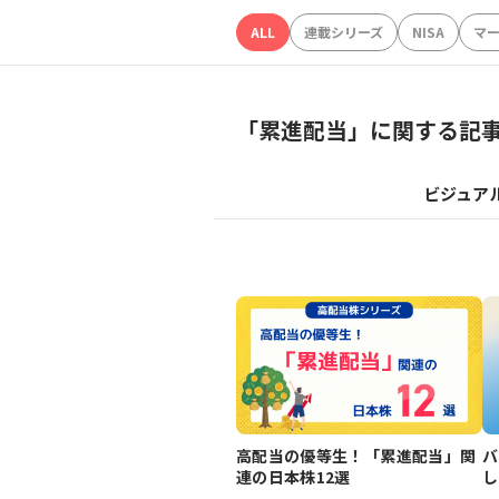
ALL
連載シリーズ
NISA
マ
「
累進配当
」に関する記
ビジュア
高配当の優等生！「累進配当」関
バ
連の日本株12選
し
え