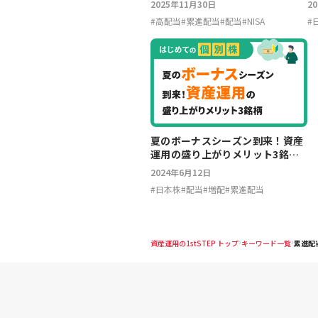
2025年11月30日
2
#
高配当
#
累進配当
#
配当
#
NISA
#
夏のボーナスシーズン到来！資産
運用の盛り上がりメリット3銘柄
【はじめての個別株】
2024年6月12日
#
日本株
#
配当
#
増配
#
累進配当
資産運用の1stSTEP トップ
キーワード一覧
累進配