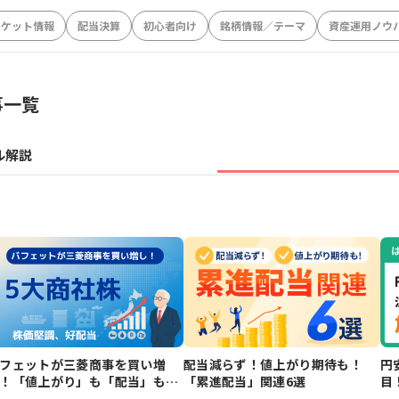
ーケット情報
配当決算
初心者向け
銘柄情報／テーマ
資産運用ノウ
事一覧
ル解説
フェットが三菱商事を買い増
配当減らず！値上がり期待も！
円
！「値上がり」も「配当」も狙
「累進配当」関連6選
目
る総合商社株
銘