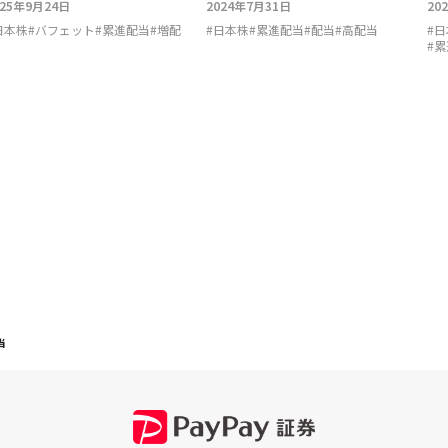
025年9月24日
2024年7月31日
20
日本株
#
バフェット
#
累進配当
#
増配
#
日本株
#
累進配当
#
配当
#
高配当
#
日
#
累
当