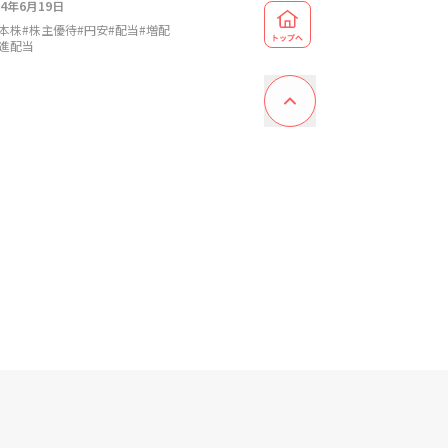
24年6月19日
本株
#
株主優待
#
円安
#
配当
#
増配
進配当