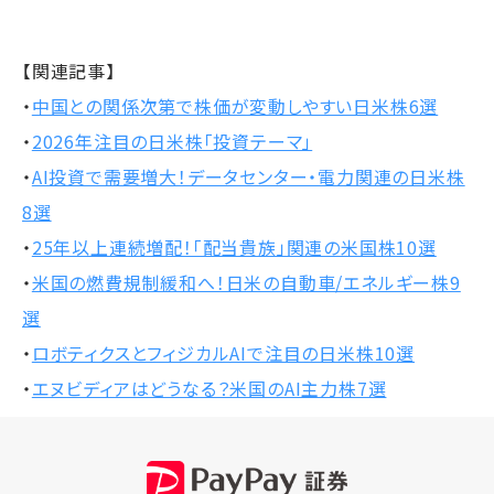
【関連記事】
・
中国との関係次第で株価が変動しやすい日米株6選
・
2026年注目の日米株「投資テーマ」
・
AI投資で需要増大！データセンター・電力関連の日米株
8選
・
25年以上連続増配！「配当貴族」関連の米国株10選
・
米国の燃費規制緩和へ！日米の自動車/エネルギー株9
選
・
ロボティクスとフィジカルAIで注目の日米株10選
・
エヌビディアはどうなる？米国のAI主力株7選