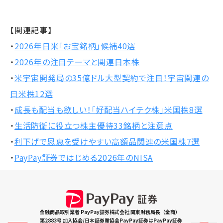
【関連記事】
・
2026年日米「お宝銘柄」候補40選
・
2026年の注目テーマと関連日本株
・
米宇宙開発局の35億ドル大型契約で注目！宇宙関連の
日米株12選
・
成長も配当も欲しい！「好配当ハイテク株」米国株8選
・
生活防衛に役立つ株主優待33銘柄と注意点
・
利下げで恩恵を受けやすい高額品関連の米国株7選
・
PayPay証券ではじめる2026年のNISA
金融商品取引業者 PayPay証券株式会社 関東財務局長（金商）
第2883号 加入協会/日本証券業協会PayPay証券はPayPay証券