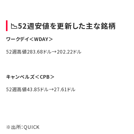
📉52週安値を更新した主な銘柄
ワークデイ
＜WDAY＞
52週高値283.68ドル→202.22ドル
キャンベルズ
＜CPB＞
52週高値43.85ドル→27.61ドル
※出所：QUICK