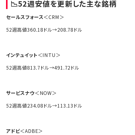
📉52週安値を更新した主な銘柄
セールスフォース
＜CRM＞
52週高値360.18ドル→208.78ドル
インテュイット
＜INTU＞
52週高値813.7ドル→491.72ドル
サービスナウ
＜NOW＞
52週高値234.08ドル→113.13ドル
アドビ
＜ADBE＞