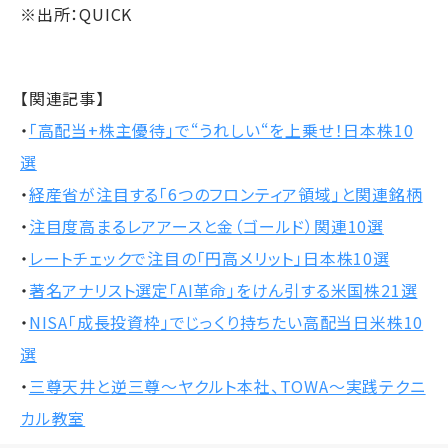
※出所：QUICK
【関連記事】
・
「高配当+株主優待」で“うれしい“を上乗せ！日本株10
選
・
経産省が注目する「6つのフロンティア領域」と関連銘柄
・
注目度高まるレアアースと金（ゴールド）関連10選
・
レートチェックで注目の「円高メリット」日本株10選
・
著名アナリスト選定「AI革命」をけん引する米国株21選
・
NISA「成長投資枠」でじっくり持ちたい高配当日米株10
選
・
三尊天井と逆三尊～ヤクルト本社、TOWA〜実践テクニ
カル教室