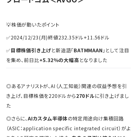
💡株価が動いたポイント
✅2024/12/23(月)終値232.35ドル+11.56ドル
✅
目標株価引き上げ
と新造語「
BATMMAAN
」として注目
を集め、前日比
+5.32％の大幅高
となりました
◎あるアナリストが、AI（人工知能）関連の収益予想を引
き上げ、目標株価を220ドルから
270ドル
に引き上げまし
た
◎さらに、
AIカスタム半導体
の特定用途向け集積回路
（ASIC：application specific integrated circuit）がよ