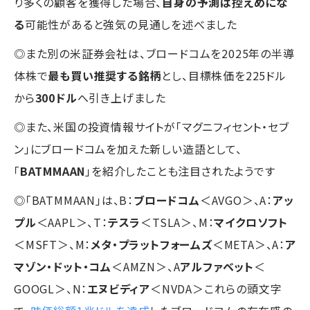
り多くの顧客を獲得した場合、
自身の予測は控えめにな
る
可能性があると強気の見通しを述べました
◎また別の米証券会社は、ブロードコムを2025年の半導
体株で
最も買い推奨する銘柄
とし、目標株価を225ドル
から
300ドル
へ引き上げました
◎また、米国の投資情報サイトが「マグニフィセント・セブ
ン」にブロードコムを加えた新しい造語として、
「
BATMMAAN
」を紹介したことも注目されたようです
◎「BATMMAAN」は、B：
ブロードコム
＜AVGO＞、A：
アッ
プル
＜AAPL＞、T：
テスラ
＜TSLA＞、M：
マイクロソフト
＜MSFT＞、M：
メタ・プラットフォームズ
＜META＞、A：
ア
マゾン・ドット・コム
＜AMZN＞、A
アルファベット
＜
GOOGL＞、N：
エヌビディア
＜NVDA＞これらの頭文字