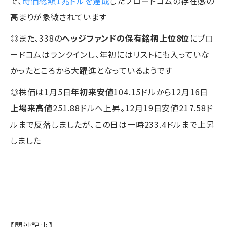
で、
時価総額1兆ドルを達成
したブロードコムの存在感の
高まりが象徴されています
◎また、338の
ヘッジファンドの保有銘柄上位8位
にブロ
ードコムはランクインし、年初にはリストにも入っていな
かったところから大躍進となっているようです
◎株価は1月5日
年初来安値
104.15ドルから12月16日
上場来高値
251.88ドルへ上昇。12月19日安値217.58ド
ルまで反落しましたが、この日は一時233.4ドルまで上昇
しました
【関連記事】