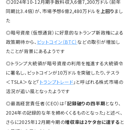
◎2024年10-12月期手数料収入6億7,200万ドル（前年
同期比3.4倍）が、市場予想6億2,480万ドルを
上回り
まし
た
◎暗号資産（仮想通貨）に好意的なトランプ新政権による
政策期待から、
ビットコイン（BTC）
などの取引が増加し
たことが背景にあるようです
◎トランプ大統領が暗号資産の利用を推進する大統領令
に署名し、ビットコインが10万ドルを突破したり、テスラ
＜TSLA＞など「
トランプトレード
」と呼ばれる株式市場の
活況が追い風となったようです
◎最高経営責任者（CEO）は「
記録破りの四半期
となり、
2024年の記録的な年を締めくくるものとなった」と述べ、
さらに2025年12月期今期の
増収率は2ケタ台に達する
と