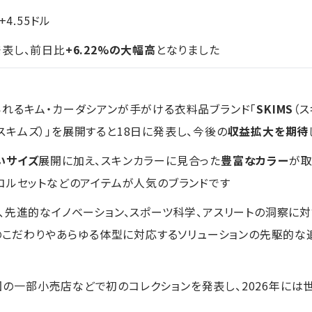
+4.55ドル
表し、前日比
+6.22%の大幅高
となりました
れるキム・カーダシアンが手がける衣料品ブランド「
SKIMS
（
スキムズ）」を展開すると18日に発表し、今後の
収益拡大を期待
いサイズ
展開に加え、スキンカラーに見合った
豊富なカラー
が取
コルセットなどのアイテムが人気のブランドです
、先進的なイノベーション、スポーツ科学、アスリートの洞察に
へのこだわりやあらゆる体型に対応するソリューションの先駆的
も米国の一部小売店などで初のコレクションを発表し、2026年に