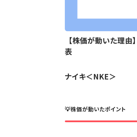
【株価が動いた理由】ナ
表
ナイキ
＜NKE＞
💡株価が動いたポイント