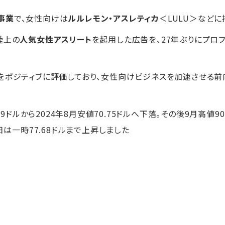
事業
で、女性向けは
ルルレモン・アスレティカ
＜LULU＞など
陸上の
人気女性アスリート
を起用した広告を、27年ぶりにプロ
た
をポジティブに評価しており、女性向けビジネスを加速させる
39ドルから2024年8月安値70.75ドルへ下落。その後9月高値9
日は一時77.68ドルまで上昇しました