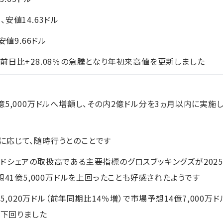
、安値14.63ドル
安値9.66ドル
前日比+28.08％の急騰となり年初来高値を更新しました
5,000万ドルへ増額し、その内2億ドル分を3ヵ月以内に実施
に応じて、随時行うとのことです
シェアの取扱高である主要指標のグロスブッキングズが2025年1
想41億5,000万ドルを上回ったことも好感されたようです
億5,020万ドル（前年同期比14％増）で市場予想14億7,000万
く下回りました