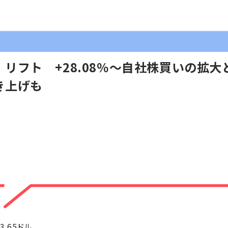
リフト +28.08％～自社株買いの拡
き上げも
3.65ドル