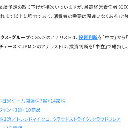
績予想の取り下げが相次いでいますが、最高経営責任者（CEO）
れまで以上に強力であり、消費者の需要は間違いなくある」と
クス・グループ
＜GS＞のアナリストは、
投資判断
を「中立」から
・チェース
＜JPM＞のアナリストは、投資判断を「
中立
」で維持し
い日米ゲーム関連株7選+14銘柄
ァンド3選+10商品
3選／トレンドマイクロ、クラウドストライク、クラウドフレア