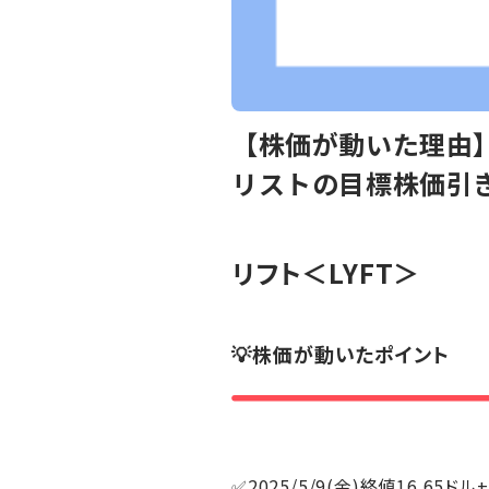
【株価が動いた理由】
リストの目標株価引
リフト
＜LYFT＞
💡株価が動いたポイント
✅2025/5/9(金)終値16.65ドル+