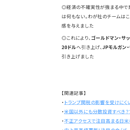
◎経済の不確実性が強まる中で業
は何もない。わが社のチームはこ
感を与えました
◎これにより、
ゴールドマン・サッ
20ドル
へ引き上げ、
JPモルガン
引き上げました
【関連記事】
・
トランプ関税の影響を受けにく
・
米国以外にも分散投資すべき？フ
・
不正アクセスで注目高まる日米株