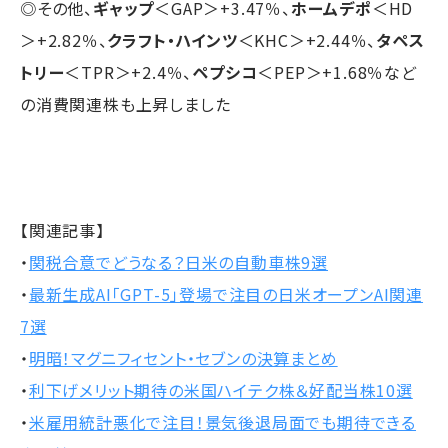
◎その他、
ギャップ
＜GAP＞+3.47％、
ホームデポ
＜HD
＞+2.82％、
クラフト・ハインツ
＜KHC＞+2.44％、
タペス
トリー
＜TPR＞+2.4％、
ペプシコ
＜PEP＞+1.68％など
の消費関連株も上昇しました
【関連記事】
・
関税合意でどうなる？日米の自動車株9選
・
最新生成AI「GPT-5」登場で注目の日米オープンAI関連
7選
・
明暗！マグニフィセント・セブンの決算まとめ
・
利下げメリット期待の米国ハイテク株＆好配当株10選
・
米雇用統計悪化で注目！景気後退局面でも期待できる