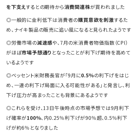
を下支え
するとの期待から
消費関連株
が買われました
◎一般的に金利低下は消費者の
購買意欲を刺激
するた
め、ナイキ製品の販売に追い風になると見られたようです
◎労働市場の
減速感
や、7月の米消費者物価指数（CPI）
がほぼ
市場予想通り
となったことが利下げ期待を高めて
いるようです
◎ベッセント米財務長官が「9月に
0.5％
の利下げをはじ
め、一連の利下げ局面に入る可能性がある」と発言し、利
下げ圧力が高まったことも背景にあるようです
◎これらを受け、13日午後時点の市場予想では9月利下
げ確率が
100％
、内0.25％利下げが90％超、0.5％利下
げが約6％となりました