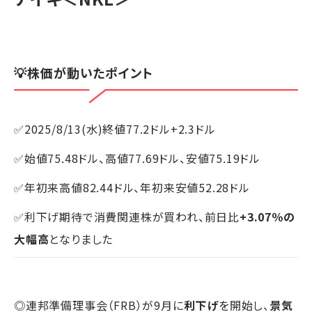
💡株価が動いたポイント
✅2025/8/13(水)終値77.2ドル+2.3ドル
✅始値75.48ドル、高値77.69ドル、安値75.19ドル
✅年初来高値82.44ドル、年初来安値52.28ドル
✅利下げ期待で消費関連株が買われ、前日比
+3.07％の
大幅高
となりました
◎連邦準備理事会（FRB）が9月に
利下げ
を開始し、
景気