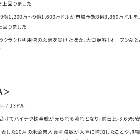
ルを上回りました
9億1,200万～9億1,600万ドルが市場予想8億8,860万ドル
を上回りました
伴うクラウド利用増の恩恵を受けたほか、大口顧客（オープンAI
す
A＞
ル-7.13ドル
けてハイテク株全般が売られる流れとなり、前日比-3.65%
発表した10月の米企業人員削減数が大幅に増加したことや、非