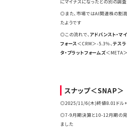
にマイナスになったとの別の調査
◎また、市場ではAI関連株の割
たようです
◎この流れで、
アドバンスト・マ
フォース
＜CRM＞-5.3％、
テスラ
タ・プラットフォームズ
＜META
スナップ
＜SNAP＞
◎2025/11/6(木)終値8.01ドル
◎7-9月期決算と10-12月期
ました