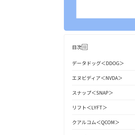
目次
データドッグ＜DDOG＞
エヌビディア＜NVDA＞
スナップ＜SNAP＞
リフト＜LYFT＞
クアルコム＜QCOM＞