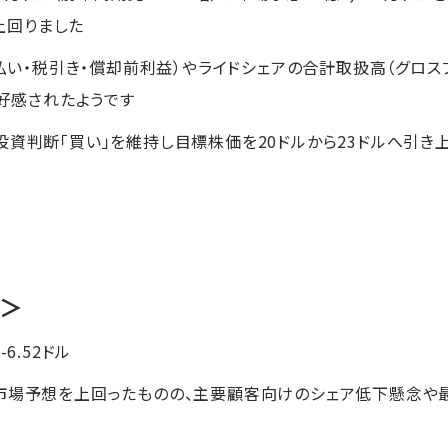
を上回りました
利払い・税引き・償却前利益）やライドシェアの合計取扱高（グロ
も好感されたようです
投資判断「買い」を維持し目標株価を20ドルから23ドルへ引き
M＞
-6.52ドル
が市場予想を上回ったものの、主要顧客向けのシェア低下懸念や