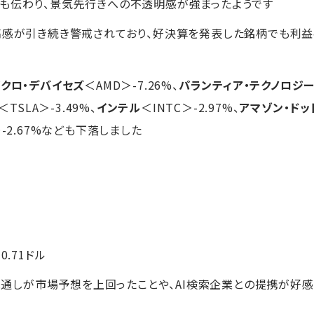
も伝わり、景気先行きへの不透明感が強まったようです
高感が引き続き警戒されており、好決算を発表した銘柄でも利
イクロ・デバイセズ
＜AMD＞-7.26%、
パランティア・テクノロジ
＜TSLA＞-3.49%、
インテル
＜INTC＞-2.97%、
アマゾン・ドッ
＞-2.67%なども下落しました
+0.71ドル
の見通しが市場予想を上回ったことや、AI検索企業との提携が好感