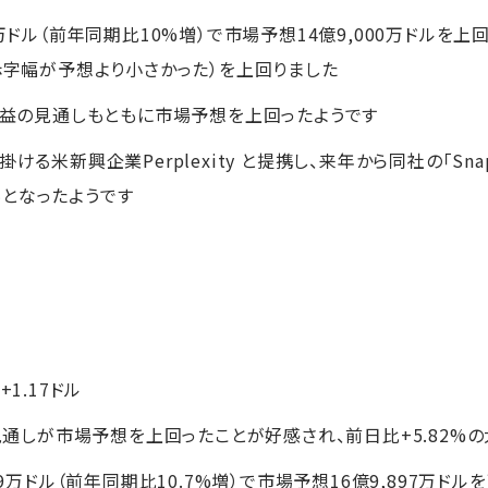
万ドル（前年同期比10%増）で市場予想14億9,000万ドルを上
（赤字幅が予想より小さかった）を上回りました
と利益の見通しもともに市場予想を上回ったようです
ける米新興企業Perplexity と提携し、来年から同社の「Sn
となったようです
ル+1.17ドル
の見通しが市場予想を上回ったことが好感され、前日比+5.82%
19万ドル（前年同期比10.7%増）で市場予想16億9,897万ド