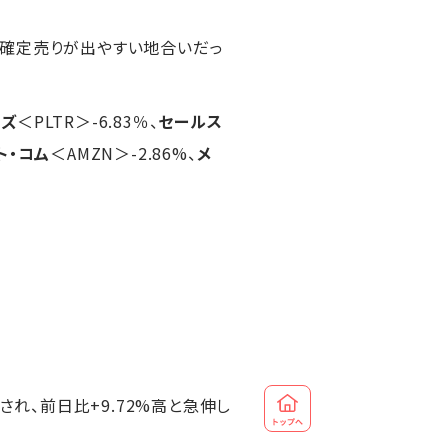
益確定売りが出やすい地合いだっ
ーズ
＜PLTR＞-6.83％、
セールス
ト・コム
＜AMZN＞-2.86%、
メ
され、前日比+9.72%高と急伸し