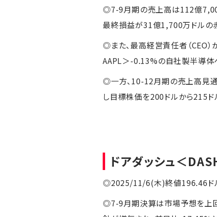
◎7-9月期の売上高は112億7
最終損益が31億1,700万ドルの
◎また、最高経営責任者（CEO）
AAPL＞-0.13%の自社製半
◎一方、10-12月期の売上高
し目標株価を200ドルから21
ドアダッシュ
＜DAS
◎2025/11/6(木)終値196.46ド
◎7-9月期決算は市場予想を上回