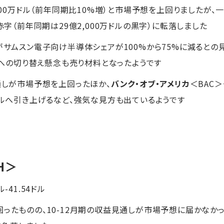
,000万ドル（前年同期比10%増）と市場予想を上回りましたが
赤字（前年同期は29億2,000万ドルの黒字）に転落しました
がサムスン電子向け半導体シェアが100%から75%に減るとの
導体への切り替え懸念も売り材料となったようです
見通しが市場予想を上回ったほか、
バンク・オブ・アメリカ
＜BAC＞
5ドルへ引き上げるなど、強気な見方も出ているようです
H＞
ル-41.54ドル
ったものの、10-12月期の収益見通しが市場予想に届かなかっ