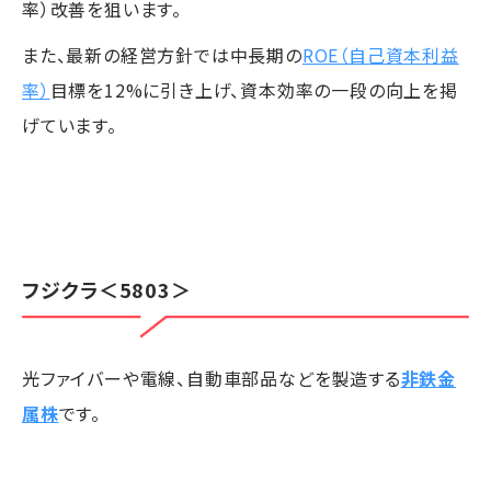
率）改善を狙います。
また、最新の経営方針では中長期の
ROE（自己資本利益
率）
目標を12%に引き上げ、資本効率の一段の向上を掲
げています。
フジクラ
＜5803＞
光ファイバーや電線、自動車部品などを製造する
非鉄金
属株
です。