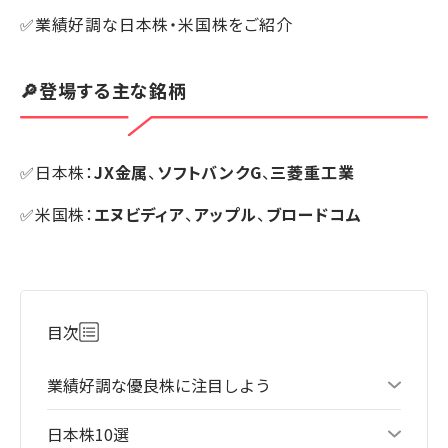
✅業績好調な日本株・米国株をご紹介
🔎登場する主な銘柄
✅日本株：
JX金属
、
ソフトバンクG
、
三菱重工業
✅米国株：
エヌビディア
、
アップル
、
ブロードコム
目次
業績好調な優良株に注目しよう
日本株10選