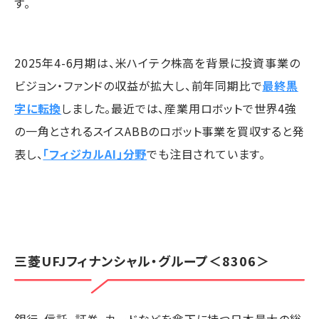
す。
2025年4-6月期は、米ハイテク株高を背景に投資事業の
ビジョン・ファンドの収益が拡大し、前年同期比で
最終黒
字に転換
しました。最近では、産業用ロボットで世界4強
の一角とされるスイスABBのロボット事業を買収すると発
表し、
「フィジカルAI」分野
でも注目されています。
三菱UFJフィナンシャル・グループ
＜8306＞
銀行、信託、証券、カードなどを傘下に持つ日本最大の総