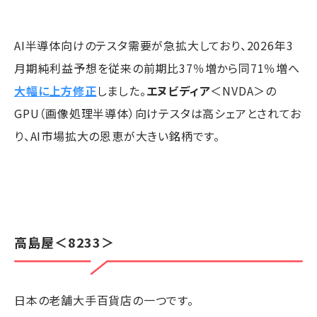
AI半導体向けのテスタ需要が急拡大しており、2026年3
月期純利益予想を従来の前期比37％増から同71％増へ
大幅に上方修正
しました。
エヌビディア
＜NVDA＞の
GPU（画像処理半導体）向けテスタは高シェアとされてお
り、AI市場拡大の恩恵が大きい銘柄です。
高島屋
＜8233＞
日本の老舗大手百貨店の一つです。