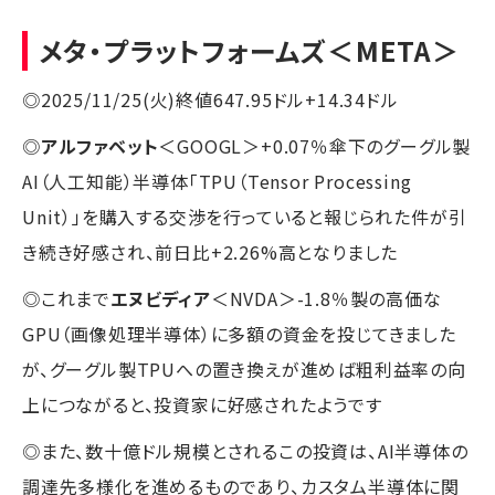
メタ・プラットフォームズ
＜META＞
◎2025/11/25(火)終値647.95ドル+14.34ドル
◎
アルファベット
＜GOOGL＞+0.07％傘下のグーグル製
AI（人工知能）半導体「TPU（Tensor Processing
Unit）」を購入する交渉を行っていると報じられた件が引
き続き好感され、前日比+2.26%高となりました
◎これまで
エヌビディア
＜NVDA＞-1.8％製の高価な
GPU（画像処理半導体）に多額の資金を投じてきました
が、グーグル製TPUへの置き換えが進めば粗利益率の向
上につながると、投資家に好感されたようです
◎また、数十億ドル規模とされるこの投資は、AI半導体の
調達先多様化を進めるものであり、カスタム半導体に関