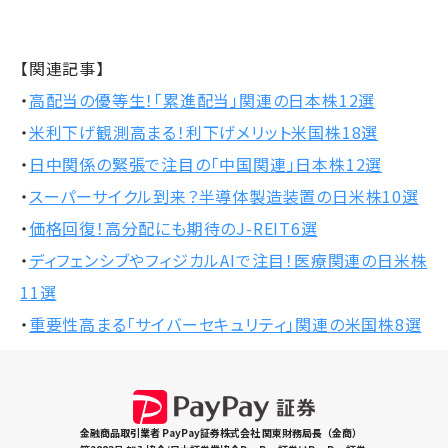
【関連記事】
・
高配当の優等生！「累進配当」関連の日本株12選
・
米利下げ観測高まる！利下げメリット米国株18選
・
日中関係の緊張で注目の「中国関連」日本株12選
・
スーパーサイクル到来？半導体製造装置の日米株10選
・
価格回復！高分配にも期待のJ-REIT6選
・
ディフェンシブやフィジカルAIで注目！医療関連の日米株
11選
・
重要性高まる「サイバーセキュリティ」関連の米国株8選
金融商品取引業者 PayPay証券株式会社 関東財務局長（金商）