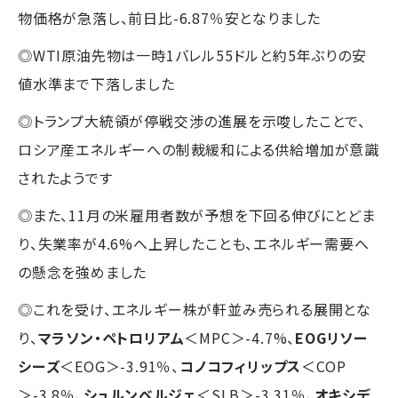
物価格が急落し、前日比-6.87％安となりました
◎WTI原油先物は一時1バレル55ドルと約5年ぶりの安
値水準まで下落しました
◎トランプ大統領が停戦交渉の進展を示唆したことで、
ロシア産エネルギーへの制裁緩和による供給増加が意識
されたようです
◎また、11月の米雇用者数が予想を下回る伸びにとどま
り、失業率が4.6%へ上昇したことも、エネルギー需要へ
の懸念を強めました
◎これを受け、エネルギー株が軒並み売られる展開とな
り、
マラソン・ペトロリアム
＜MPC＞-4.7%、
EOGリソー
シーズ
＜EOG＞-3.91％、
コノコフィリップス
＜COP
＞-3.8％、
シュルンベルジェ
＜SLB＞-3.31％、
オキシデ