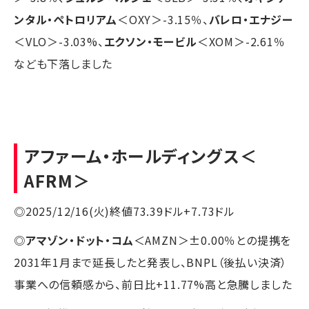
ンタル・ペトロリアム
＜OXY＞-3.15％、
バレロ・エナジー
＜VLO＞-3.03%、
エクソン・モービル
＜XOM＞-2.61％
なども下落しました
アファーム・ホールディングス
＜
AFRM＞
◎2025/12/16(火)終値73.39ドル+7.73ドル
◎
アマゾン・ドット・コム
＜AMZN＞±0.00％との提携を
2031年1月まで延長したと発表し、BNPL（後払い決済）
事業への信頼感から、前日比+11.77%高と急騰しました