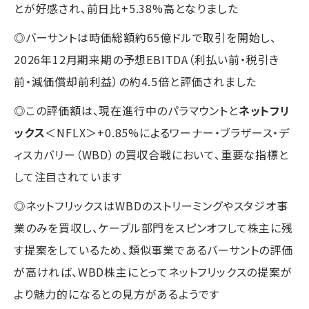
とが好感され、前日比+5.38%高となりました
◎バーサントは時価総額約65億ドルで取引を開始し、
2026年12月期来期の予想EBITDA（利払い前・税引き
前・減価償却前利益）の約4.5倍と評価されました
◎この評価額は、現在進行中のパラマウントと
ネットフリ
ックス
＜NFLX＞+0.85%によるワーナー・ブラザース・デ
ィスカバリー（WBD）の買収合戦において、重要な指標と
して注目されています
◎ネットフリックスはWBDのストリーミングやスタジオ事
業のみを買収し、ケーブル部門をスピンオフして株主に残
す提案をしているため、類似事業であるバーサントの評価
が高ければ、WBD株主にとってネットフリックスの提案が
より魅力的になるとの見方があるようです