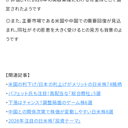
定されたようです
◎また、主要市場である米国や中国での需要回復が見込
まれ、同社がその恩恵を大きく受けるとの見方も背景のよ
うです
【関連記事】
・
米国の利下げ/日本の利上げがメリットの日米株74銘柄
・
バフェット氏も注目！高配当な「総合商社」5選
・
下落はチャンス？調整局面のゲーム株6選
・
中国との関係次第で株価が変動しやすい日米株6選
・
2026年注目の日米株「投資テーマ」