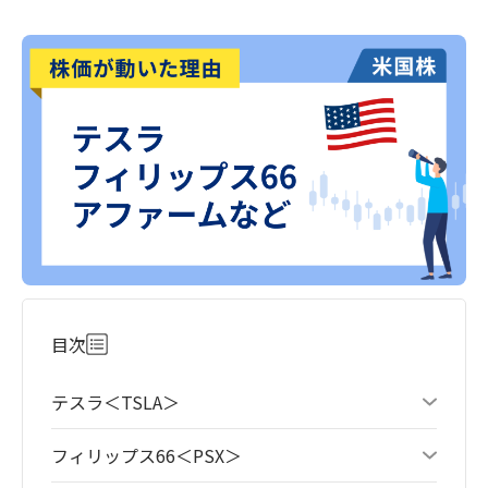
目次
テスラ＜TSLA＞
フィリップス66＜PSX＞