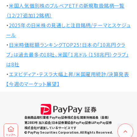
・
米国人気個別株のブルベアETFの新規取扱銘柄一覧
（12/27追加12銘柄）
・
2025年の日米株の見通しと注目銘柄/テーマとスケジュ
ール
・
日米時価総額ランキングTOP25！日本の「10兆円クラ
ブ」は過去最多の18社、米国「1兆ドル（158兆円）クラブ」
は8社
・
エヌビディア・テスラ大幅上昇/米国雇用統計/決算発表
【今週のマーケット展望】
金融商品取引業者 PayPay証券株式会社 関東財務局長（金商）
第2883号 加入協会/日本証券業協会PayPay証券はPayPay証券
株式会社が運営しているサービスです
© PayPay Securities Corporation. All Rights Reserved.