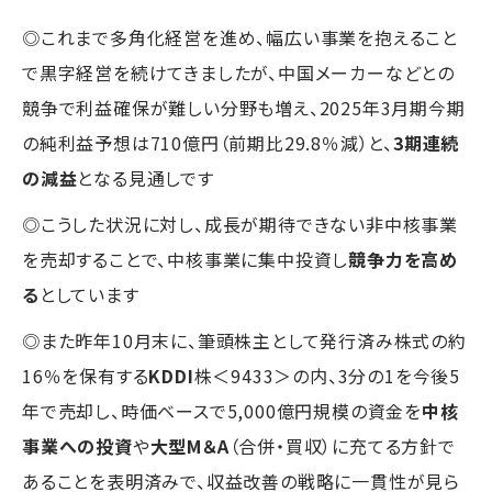
◎これまで多角化経営を進め、幅広い事業を抱えること
で黒字経営を続けてきましたが、中国メーカーなどとの
競争で利益確保が難しい分野も増え、2025年3月期今期
の純利益予想は710億円（前期比29.8％減）と、
3期連続
の減益
となる見通しです
◎こうした状況に対し、成長が期待できない非中核事業
を売却することで、中核事業に集中投資し
競争力を高め
る
としています
◎また昨年10月末に、筆頭株主として発行済み株式の約
16％を保有する
KDDI
株＜9433＞の内、3分の1を今後5
年で売却し、時価ベースで5,000億円規模の資金を
中核
事業への投資
や
大型M＆A
（合併・買収）に充てる方針で
あることを表明済みで、収益改善の戦略に一貫性が見ら