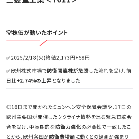
💡株価が動いたポイント
✅2025/2/18(火)終値2,173円+58円
✅欧州株式市場で
防衛関連株が急騰
した流れを受け、前
日比
+2.74％の上昇
となりました
◎16日まで開かれたミュンヘン安全保障会議や、17日の
欧州主要国が開催したウクライナ情勢を巡る緊急首脳会
合を受け、中長期的な
防衛力強化
の必要性で一致したこ
とから、欧州各国が
防衛費増額
に動くとの観測が強まり