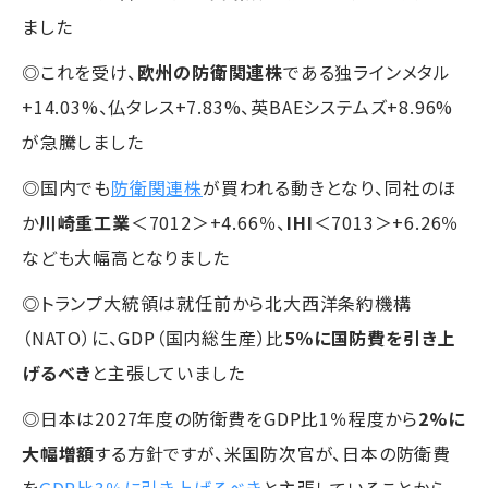
ました
◎これを受け、
欧州の防衛関連株
である独ラインメタル
+14.03%、仏タレス+7.83%、英BAEシステムズ+8.96%
が急騰しました
◎国内でも
防衛関連株
が買われる動きとなり、同社のほ
か
川崎重工業
＜7012＞+4.66％、
IHI
＜7013＞+6.26％
なども大幅高となりました
◎トランプ大統領は就任前から北大西洋条約機構
（NATO）に、GDP（国内総生産）比
5％に国防費を引き上
げるべき
と主張していました
◎日本は2027年度の防衛費をGDP比1％程度から
2%に
大幅増額
する方針ですが、米国防次官が、日本の防衛費