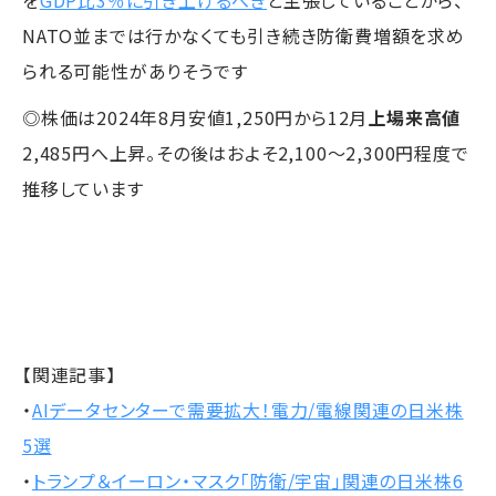
を
GDP比3％に引き上げるべき
と主張していることから、
NATO並までは行かなくても引き続き防衛費増額を求め
られる可能性がありそうです
◎株価は2024年8月安値1,250円から12月
上場来高値
2,485円へ上昇。その後はおよそ2,100～2,300円程度で
推移しています
【関連記事】
・
AIデータセンターで需要拡大！電力/電線関連の日米株
5選
・
トランプ＆イーロン・マスク「防衛/宇宙」関連の日米株6