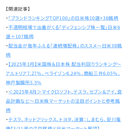
【関連記事】
・
「ブランドランキングTOP100」の日米株10選+36銘柄
・
不透明相場で出番がくる「ディフェンシブ株一覧」日米6
選＋107銘柄
・
配当金が毎年ふえる「連続増配株」のススメ～日米38銘
柄
・
【2025年3月】米国株＆日本株 配当利回りランキング～
アルトリア7.27％、ベライゾン6.24％、商船三井6.05％、
神戸製鋼所5.5％
・
＜2025年4月＞マイクロソフト、テスラ、セブン＆アイ、良
品計画など～日米株マーケットの注目ポイントと参考銘
柄
・
テスラ、ネットフリックス、トヨタ、決算：しまむら、安川電
機【3/31週の注目銘柄と日米マーケット展望】