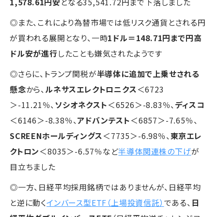
1,578.61円安
となる35,541.72円まで下落しました
◎また、これにより為替市場では低リスク通貨とされる円
が買われる展開となり、一時
1ドル＝148.71円まで円高
ドル安が進行
したことも嫌気されたようです
◎さらに、トランプ関税が
半導体に追加で上乗せされる
懸念
から、
ルネサスエレクトロニクス
＜6723
＞-11.21％、
ソシオネクスト
＜6526＞-8.83％、
ディスコ
＜6146＞-8.38％、
アドバンテスト
＜6857＞-7.65％、
SCREENホールディングス
＜7735＞-6.98％、
東京エレ
クトロン
＜8035＞-6.57％など
半導体関連株の下げ
が
目立ちました
◎一方、日経平均採用銘柄ではありませんが、日経平均
と逆に動く
インバース型ETF（上場投資信託）
である、
日