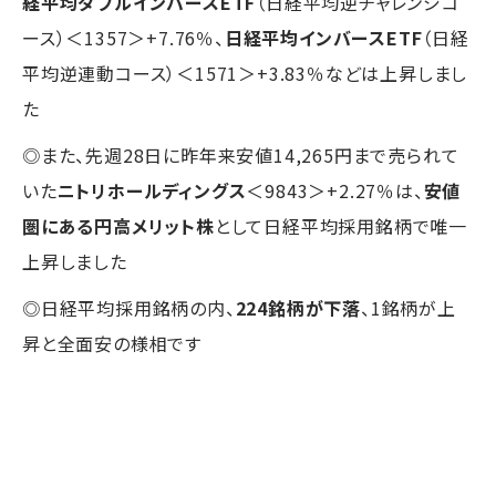
経平均ダブルインバースETF
（日経平均逆チャレンジコ
ース）＜1357＞+7.76％、
日経平均インバースETF
（日経
平均逆連動コース）＜1571＞+3.83％などは上昇しまし
た
◎また、先週28日に昨年来安値14,265円まで売られて
いた
ニトリホールディングス
＜9843＞+2.27％は、
安値
圏にある円高メリット株
として日経平均採用銘柄で唯一
上昇しました
◎日経平均採用銘柄の内、
224銘柄が下落
、1銘柄が上
昇と全面安の様相です