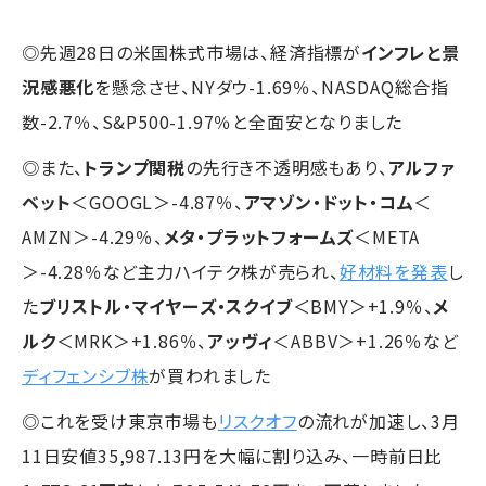
◎先週28日の米国株式市場は、経済指標が
インフレと景
況感悪化
を懸念させ、NYダウ-1.69％、NASDAQ総合指
数-2.7％、S&P500-1.97％と全面安となりました
◎また、
トランプ関税
の先行き不透明感もあり、
アルファ
ベット
＜GOOGL＞-4.87％、
アマゾン・ドット・コム
＜
AMZN＞-4.29％、
メタ・プラットフォームズ
＜META
＞-4.28％など主力ハイテク株が売られ、
好材料を発表
し
た
ブリストル・マイヤーズ・スクイブ
＜BMY＞+1.9％、
メ
ルク
＜MRK＞+1.86％、
アッヴィ
＜ABBV＞+1.26％など
ディフェンシブ株
が買われました
◎これを受け東京市場も
リスクオフ
の流れが加速し、3月
11日安値35,987.13円を大幅に割り込み、一時前日比